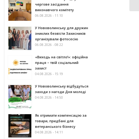
чергове засідання
виконавчого комітету
06.08.2026 - 11:10
У Нововолинську для дружин
зниклих безвісти Захисників
організували фотосесію
06.08.2026 - 08:22
«Виходь на світло!»: офіційна
праця – твій соціальний
захист
04.08.2026 - 15:19
У Нововолинську відбудуться
заходи з нагоди Дня молоді
04.08.2026 - 14:50
Як отримати компенсацію за
товари, придбані для
ветеранського бізнесу
04.08.2026 - 14:11