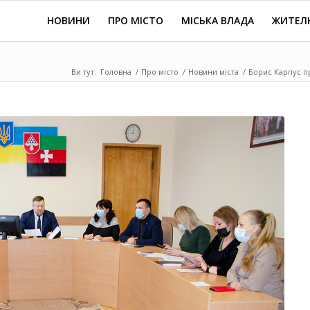
НОВИНИ
ПРО МІСТО
МІСЬКА ВЛАДА
ЖИТЕЛ
Ви тут:
Головна
/
Про місто
/
Новини міста
/
Борис Карпус пр