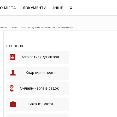
Ю МІСТА
ДОКУМЕНТИ
ІНШЕ
овів позачергове засідання виконавчого комітету...
СЕРВІСИ
Записатися до лікаря
Квартирна черга
Онлайн-черга в садок
Вакансії міста