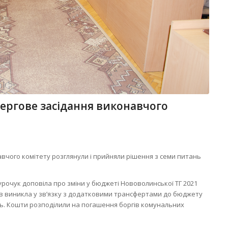
чергове засідання виконавчого
авчого комітету розглянули і прийняли рішення з семи питань
рочук доповіла про зміни у бюджеті Нововолинської ТГ 2021
ів виникла у зв’язку з додатковими трансфертами до бюджету
нь. Кошти розподілили на погашення боргів комунальних