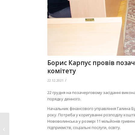
Борис Карпус провів поза
комітету
/
22.12.2021
22 грудня на позачерговому засіданні викон
порядку денного.
Начальник фінансового управління Галина Бу
року. Потреба у коригуванні розподілу кошт
Нововолинська у розмірі 11 мільйонів гриве
Діти дитячо-
підприємств, соціальні послуги, освіту.
юнацького центру