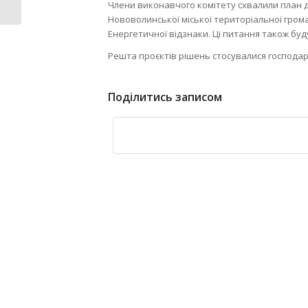
“Відродження”...
Члени виконавчого комітету схвалили план ді
Нововолинської міської територіальної гром
Енергетичної відзнаки. Ці питання також буду
Решта проєктів рішень стосувалися господар
Поділитись записом