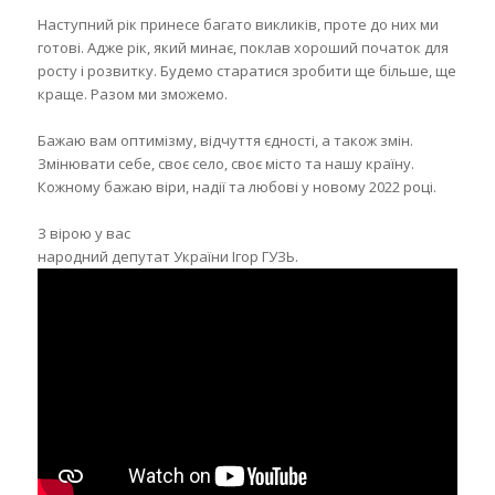
Наступний рік принесе багато викликів, проте до них ми
готові. Адже рік, який минає, поклав хороший початок для
росту і розвитку. Будемо старатися зробити ще більше, ще
краще. Разом ми зможемо.
Бажаю вам оптимізму, відчуття єдності, а також змін.
Змінювати себе, своє село, своє місто та нашу країну.
Кожному бажаю віри, надії та любові у новому 2022 році.
З вірою у вас
народний депутат України Ігор ГУЗЬ.