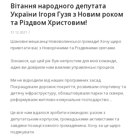
Вітання народного депутата
України Ігоря Гузя з Новим роком
та Різдвом Христовим!
/
31.12.2021
Шановні мешканці Нововолинської громади! Хочу щиро
привітати вас з Новорічними та Різдвяними святами.
Зізнаюся, що цей рік був непростим для моєї команди,
адже ви довірили нам важливі управлінські процеси.
Ми не відходили від наших програмних засад.
Покращували дорожнє покриття, розвивали спортивну та
дитячу інфраструктуру, облаштовували парки та сквери,
реформували житлово-комунальне господарство…
Це все нам вдалося зробити командою: разом з
депутатським корпусом, громадськими активістами та
завдяки позиції кожного громадянина. Хочу за це щиро
подякувати.