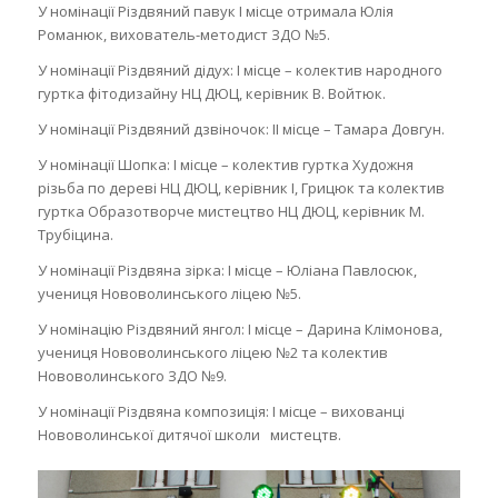
У номінації Різдвяний павук І місце отримала Юлія
Романюк, вихователь-методист ЗДО №5.
У номінації Різдвяний дідух: І місце – колектив народного
гуртка фітодизайну НЦ ДЮЦ, керівник В. Войтюк.
У номінації Різдвяний дзвіночок: ІІ місце – Тамара Довгун.
У номінації Шопка: І місце – колектив гуртка Художня
різьба по дереві НЦ ДЮЦ, керівник І, Грицюк та колектив
гуртка Образотворче мистецтво НЦ ДЮЦ, керівник М.
Трубіцина.
У номінації Різдвяна зірка: І місце – Юліана Павлосюк,
учениця Нововолинського ліцею №5.
У номінацію Різдвяний янгол: І місце – Дарина Клімонова,
учениця Нововолинського ліцею №2 та колектив
Нововолинського ЗДО №9.
У номінації Різдвяна композиція: І місце – вихованці
Нововолинської дитячої школи мистецтв.