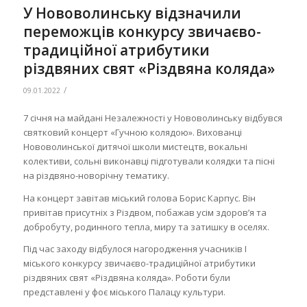
У Нововолинську відзначили
переможців конкурсу звичаєво-
традиційної атрибутики
різдвяних свят «Різдвяна коляда»
/
09.01.2022
7 січня на майдані Незалежності у Нововолинську відбувся
святковий концерт «Гучною колядою». Вихованці
Нововолинської дитячої школи мистецтв, вокальні
колективи, сольні виконавці підготували колядки та пісні
на різдвяно-новорічну тематику.
На концерт завітав міський голова Борис Карпус. Він
привітав присутніх з Різдвом, побажав усім здоров’я та
добробуту, родинного тепла, миру та затишку в оселях.
Під час заходу відбулося нагородження учасників І
міського конкурсу звичаєво-традиційної атрибутики
різдвяних свят «Різдвяна коляда». Роботи були
представлені у фоє міського Палацу культури.