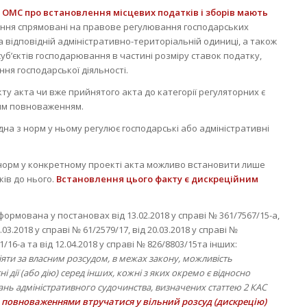
 ОМС про встановлення місцевих податків і зборів мають
ішення спрямовані на правове регулювання господарських
 відповідній адміністративно-територіальній одиниці, а також
б’єктів господарювання в частині розміру ставок податку,
ня господарської діяльності.
кту акта чи вже прийнятого акта до категорії регуляторних є
ним повноваженням.
дна з норм у ньому регулює господарські або адміністративні
 норм у конкретному проекті акта можливо встановити лише
ків до нього.
Встановлення цього факту є дискреційним
сформована у постановах від 13.02.2018 у справі № 361/7567/15-а,
0.03.2018 у справі № 61/2579/17, від 20.03.2018 у справі №
1/16-а та від 12.04.2018 у справі № 826/8803/15та інших:
іяти за власним розсудом, в межах закону, можливість
 дії (або дію) серед інших, кожні з яких окремо є відносно
ань адміністративного судочинства, визначених статтею 2 КАС
 повноваженнями втручатися у вільний розсуд (дискрецію)