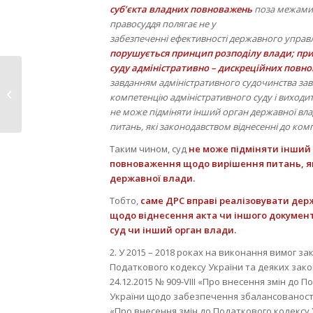
суб’єкта владних повноважень
поза межами 
правосуддя полягає не у
забезпеченні ефективності державного управл
порушується принцип розподілу влади; при
суду адміністративно – дискреційних повн
завданням адміністративного судочинства завж
Основні показники в роботі
компетенцію адміністративного суду і виходит
управління соціального...
не може підміняти інший орган державної вл
питань, які законодавством віднесенні до комп
Таким чином, суд
не може підміняти інший
повноваження щодо вирішення питань, які
державної влади.
Тобто,
саме ДРС вправі реалізовувати дер
щодо віднесення акта чи іншого документа
суд чи інший орган влади.
2. У 2015 – 2018 роках на виконання вимог зак
Податкового кодексу України та деяких зако
24.12.2015 № 909-VIII «Про внесення змін до
України щодо забезпечення збалансованості б
«Про внесення змін до Податкового кодексу У