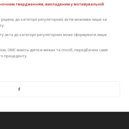
іночним твердженням, викладеним у мотивувальній
рішень до категорії регуляторних актів можливе лише за
ту.
ту акта до категорії регуляторних може сформувати лише
аїни, ОМС мають діяти в межах та спосіб, передбачені саме
го прецеденту.