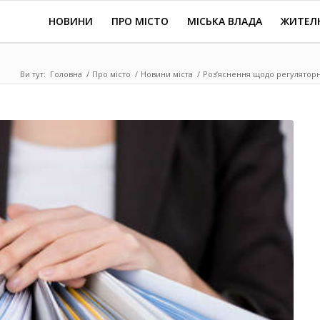
НОВИНИ
ПРО МІСТО
МІСЬКА ВЛАДА
ЖИТЕЛ
Ви тут:
Головна
/
Про місто
/
Новини міста
/
Роз’яснення щодо регуляторн