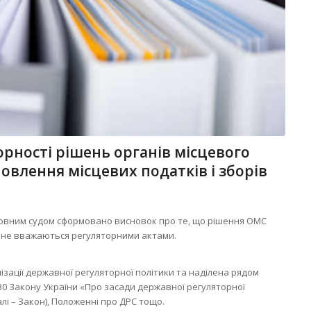
рності рішень органів місцевого
овлення місцевих податків і зборів
ховним судом сформовано висновок про те, що рішення ОМС
в не вважаються регуляторними актами.
ізації державної регуляторної політики та наділена рядом
30 Закону України «Про засади державної регуляторної
алі – Закон), Положенні про ДРС тощо.