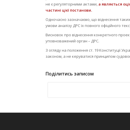
не є регуляторними актами,
а являється оц
частині цієї постанови.
Одночасно зазначаємо, що віднесення таких 
умови аналізу ДРС їх повного офіційного текс
Висновок про віднесення конкретного проек
уповноважений орган – ДРС.
З огляду на положення ст. 19 Конституції Укр
законом, а не керуватися принципом судово
Поділитись записом