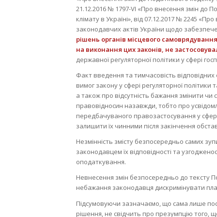
21.12.2016 № 1797-VI «Про внесення змін до
клімату в Україні», від 07.12.2017 № 2245 «П
законодавчих актів України щодо забезпече
рішень органів місцевого самоврядування 
на виконання цих законів, не застосовув
державної регуляторної політики у сфері госп
Факт введення та тимчасовість відповідни
вимог закону у сфері регуляторної політики 
а також про відсутність бажання змінити чи
правовідносин назавжди, тобто про усвідомл
передбачуваного правозастосування у сфері
залишити їх чинними після закінчення обста
Незмінність змісту безпосередньо самих зу
законодавцем їх відповідності та узгодженос
оподаткування.
Невнесення змін безпосередньо до тексту П
небажання законодавця дискримінувати плат
Підсумовуючи зазначаємо, що сама лише пос
рішення, не свідчить про презумпцію того, 