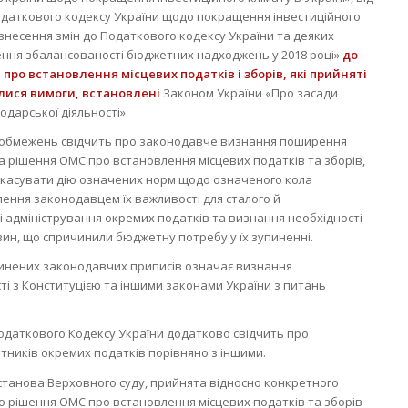
 Податкового кодексу України щодо покращення інвестиційного
ро внесення змін до Податкового кодексу України та деяких
ння збалансованості бюджетних надходжень у 2018 році»
до
про встановлення місцевих податків і зборів, які прийняті
алися вимоги, встановлені
Законом України «Про засади
одарської діяльності».
х обмежень свідчить про законодавче визнання поширення
та рішення ОМС про встановлення місцевих податків та зборів,
 скасувати дію означених норм щодо означеного кола
ення законодавцем їх важливості для сталого й
 адміністрування окремих податків та визнання необхідності
вин, що спричинили бюджетну потребу у їх зупиненні.
пинених законодавчих приписів означає визнання
ті з Конституцією та іншими законами України з питань
одаткового Кодексу України додатково свідчить про
ників окремих податків порівняно з іншими.
танова Верховного суду, прийнята відносно конкретного
що рішення ОМС про встановлення місцевих податків та зборів