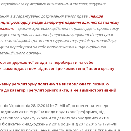
перевірки за критеріями визначеними статтею; завдання
іння, а в гарантуванні дотримання вимог права,
інакше
нцип розподілу влади заперечує надання адміністративному
оважень
– єдиним критерієм здійснення правосуддя є право, тому
ди є контроль легальності; перевірка доцільності переступає
ь за межі адміністративного судочинства; адміністративний суд
ади та перебирати на себе повноваження щодо вирішення
етенції цього органу».
 орган державної влади та перебирати на себе
 законодавством віднесені до компетенції цього органу
жавну регуляторну політику та висловлювати позицію
 до категорії регуляторного акта, а не адміністративний
онів України від 28.12.2014 № 71-VIII «Про внесення змін до
нодавчих актів України щодо податкової реформи», від
 Податкового кодексу України та деяких законодавчих актів
юджетних надходжень у 2016 році», від 20.12.2016 № 1791-VIII
країни щодо покращення інвестиційного клімату в Україні», від