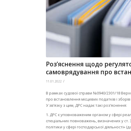
Роз’яснення щодо регулято
самоврядування про встан
/
11.01.2022
В рамках судової справи №0940/2301/18 Вер
про встановлення місцевих податків і зборі
У зв’язку з цим, ДРС надає такі роз’яснення:
1. ДРС є уповноваженим органом у сфері реал
спеціальних повноважень, визначених у ст. 
політики у сфері господарської діяльності» (д