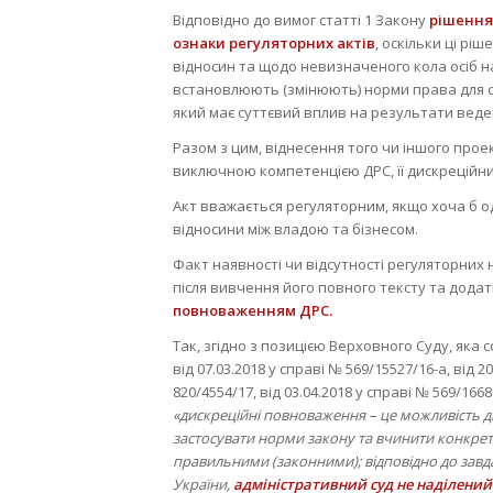
Відповідно до вимог статті 1 Закону
рішення
ознаки регуляторних актів
, оскільки ці р
відносин та щодо невизначеного кола осіб на
встановлюють (змінюють) норми права для су
який має суттєвий вплив на результати веден
Разом з цим, віднесення того чи іншого прое
виключною компетенцією ДРС, її дискрецій
Акт вважається регуляторним, якщо хоча б о
відносини між владою та бізнесом.
Факт наявності чи відсутності регуляторних
після вивчення його повного тексту та додат
повноваженням ДРС.
Так, згідно з позицією Верховного Суду, яка 
від 07.03.2018 у справі № 569/15527/16-а, від 2
820/4554/17, від 03.04.2018 у справі № 569/1668
«дискреційні повноваження – це можливість д
застосувати норми закону та вчинити конкретні
правильними (законними); відповідно до завд
України,
адміністративний суд не наділений