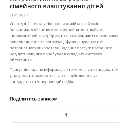
сімейного влаштування дітей
/
21.01.2022
Сьогодні, 21 січня, у Нововолинській міській філії
Волинського обласного центру зайнятості відбувся
інформаційний захід. Присутніх ознайомили із механізмом
запровадження та організації функціонування сім’ї
патронатного вихователя, надання послуги патронату
над дитиною, яка перебуває в складних життєвих
обставинах.
Присутнім надано інформацію хто може стати кандидатом
у патронатні вихователі та хто здійснює пошук
кандидатів та їх первинний відбір.
Поділитись записом