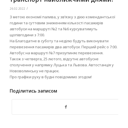
/
26.02.2022
З метою економії палива, у зв’язку з дією комендантської
години та суттєвим зниженням кількості пасажирів
автобуси на маршруті №2 та №6 курсуватимуть
щопівгодини з 7:00.
На Благодатне в суботу та неділю будуть виконувати
перевезення пасажирів два автобуси. Перший рейс о 7:00.
Автобус на маршруті №7 призупиняє перевезення.
Також з четверга, 25 лютого, відсутнє автобусне
сполучення у напрямку Луцька та Львова. Автостанція у
Нововолинську не працює.
Про графіки руху в будні повідомимо згодом!
Поділитись записом