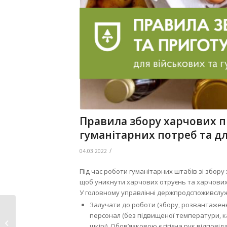
Правила збору харчових пр
гуманітарних потреб та д
/
04.03.2022
Під час роботи гуманітарних штабів зі збор
щоб уникнути харчових отруєнь та харчових
У головному управлінні держпродспоживслуж
Залучати до роботи (збору, розвантажен
персонал (без підвищеної температури, ка
4 березня: ситуація в
шкірі). Обов’язковою є гігієна рук відпові