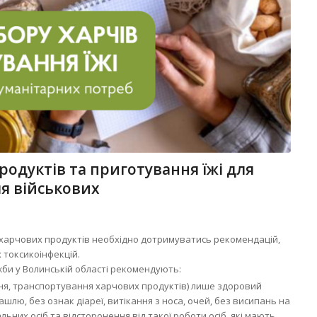
одуктів та приготування їжі для
ля військових
у харчових продуктів необхідно дотримуватись рекомендацій,
 токсикоінфекцій.
би у Волинській області рекомендують:
ня, транспортування харчових продуктів) лише здоровий
шлю, без ознак діареї, витікання з носа, очей, без висипань на
дальних осіб та відсторонення від такої роботи осіб, які мають