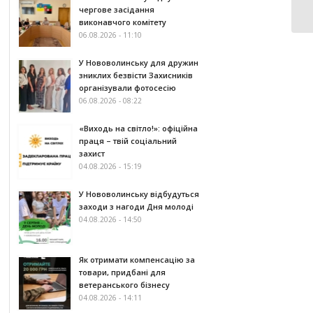
чергове засідання
виконавчого комітету
06.08.2026 - 11:10
У Нововолинську для дружин
зниклих безвісти Захисників
організували фотосесію
06.08.2026 - 08:22
«Виходь на світло!»: офіційна
праця – твій соціальний
захист
04.08.2026 - 15:19
У Нововолинську відбудуться
заходи з нагоди Дня молоді
04.08.2026 - 14:50
Як отримати компенсацію за
товари, придбані для
ветеранського бізнесу
04.08.2026 - 14:11