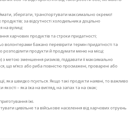
ймати, зберігати, транспортувати максимально окремо!
продуктів; за відсутності холодильника доцільно
 на вулиці;
вання харчових продуктів та строки придатності;
ьо волонтерами бажано перевірити термін придатності та
 розподілити продукти й продумати меню на місці;
о) з метою зменшення ризиків, піддавати її максимально
ся, що м’ясо або риба повністю просмажені, проварені або
ії, яка швидко псується. Якщо такі продукти наявні, то важливо
 якості – яка їжа на вигляд, на запах та на смак;
приготування їжі.
увати цивільне та військове населення від харчових отруєнь