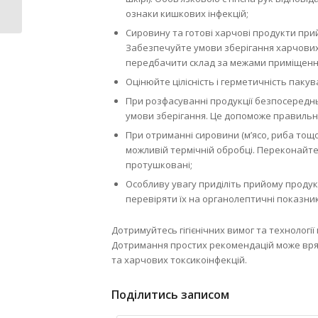
місті (відео)
ознаки кишкових інфекцій;
Сировину та готові харчові продукти при
Забезпечуйте умови зберігання харчових 
передбачити склад за межами приміщення
Оцінюйте цілісність і герметичність паку
При розфасуванні продукції безпосередн
умови зберігання. Це допоможе правильно
При отриманні сировини (м’ясо, риба тощ
можливій термічній обробці. Переконайте
протушковані;
Особливу увагу приділіть прийому продукц
перевіряти їх на органолептичні показники
Дотримуйтесь гігієнічних вимог та технології 
Дотримання простих рекомендацій може врят
та харчових токсикоінфекцій.
Поділитись записом