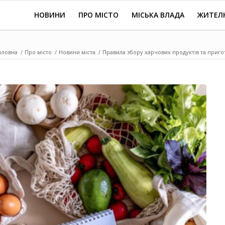
НОВИНИ
ПРО МІСТО
МІСЬКА ВЛАДА
ЖИТЕЛ
оловна
/
Про місто
/
Новини міста
/
Правила збору харчових продуктів та приготу