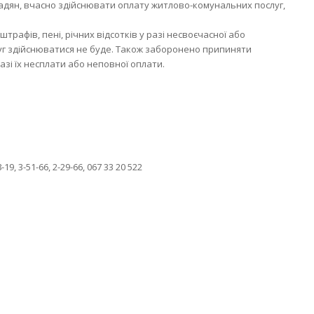
адян, вчасно здійснювати оплату житлово-комунальних послуг,
рафів, пені, річних відсотків у разі несвоєчасної або
г здійснюватися не буде. Також заборонено припиняти
зі їх несплати або неповної оплати.
, 3-51-66, 2-29-66, 067 33 20 522