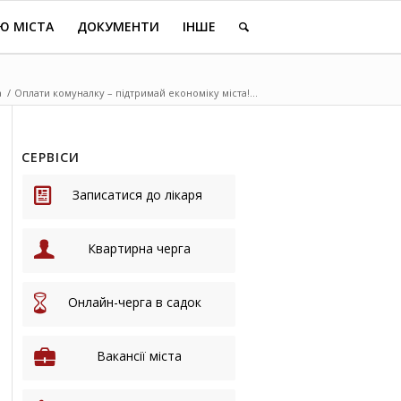
Ю МІСТА
ДОКУМЕНТИ
ІНШЕ
а
/
Оплати комуналку – підтримай економіку міста!...
СЕРВІСИ
Записатися до лікаря
Квартирна черга
Онлайн-черга в садок
Вакансії міста