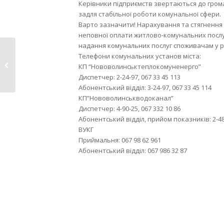
Керівники підприємств звертаються до гром
задля стабільної роботи комунальної сфери.
Варто зазначити! Нарахування та стягнення шт
неповної оплати житлово-комунальних послу
надання комунальних послуг споживачам у ра
У Нововолинську
Телефони комунальних установ міста:
можна безоплатно
КП “Нововолинськтеплокомуненерго”
отримати...
Диспетчер: 2-24-97, 067 33 45 113
Абонентський відділ: 3-24-97, 067 33 45 114
КП”Нововолинськводоканал”
Диспетчер: 4-90-25, 067 332 10 86
Абонентський відділ, прийом показників: 2-48-19
ВУКГ
Приймальня: 067 98 62 961
Абонентський відділ: 067 986 32 87