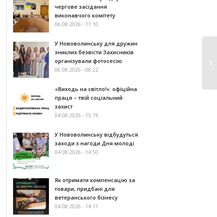
чергове засідання
виконавчого комітету
06.08.2026 - 11:10
У Нововолинську для дружин
зниклих безвісти Захисників
організували фотосесію
06.08.2026 - 08:22
«Виходь на світло!»: офіційна
праця – твій соціальний
захист
04.08.2026 - 15:19
У Нововолинську відбудуться
заходи з нагоди Дня молоді
04.08.2026 - 14:50
Як отримати компенсацію за
товари, придбані для
ветеранського бізнесу
04.08.2026 - 14:11