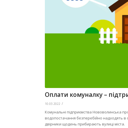
Оплати комуналку – підтр
/
10.03.2022
Комунальні підприємства Нововолинська пр
водопостачання безперебійно надходять в ос
двірники щодень прибирають вулиці міста.