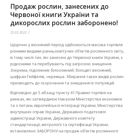
Продаж рослин, занесених до
Червоної книги України та
дикорослих рослин заборонено!
/
23.03.2022
Щорічно у весняний період здійснюється масова торгівля
різними видами ранньоквітучих об’єктів рослинного світу,
в тому числі тих, які занесені до Червоної книги України, є
рідкісними та перебувають під загрозою знищення.
Зокрема, підсніжник білосніжний, білоцвіт весняний,
шафран Гейфелів, черемша. Збирання таких видів рослин
призводить до скорочення та знищення їх популяцій.
Відповідно до 5 абзацу пункту 41 Правил торгівлі на
ринках, які затверджені Наказом Міністерства економіки
та з питань європейської інтеграції України, Міністерства
внутрішніх справ України, Державної податкової
адміністрації України, Державного комітету
стандартизації, метрології та сертифікації України,
встановлено ЗАБОРОНУ на продаж об’єктів рослинного