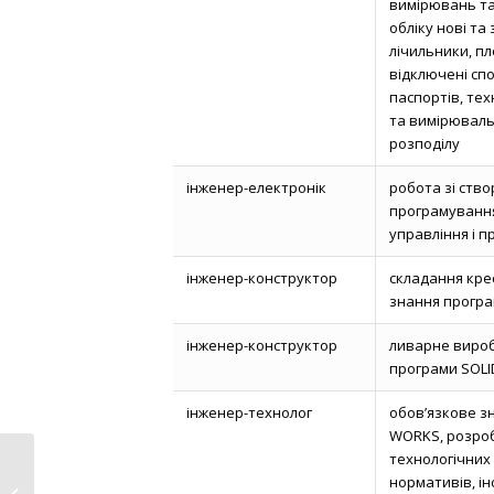
вимірювань та
обліку нові та
лічильники, п
відключені сп
паспортів, тех
та вимірюваль
розподілу
інженер-електронік
робота зі ство
програмуванн
управління і п
інженер-конструктор
складання кре
знання програ
інженер-конструктор
ливарне вироб
програми SOL
інженер-технолог
обов’язкове з
WORKS, розроб
технологічних 
Шановні мешканці
нормативів, ін
Нововолинської