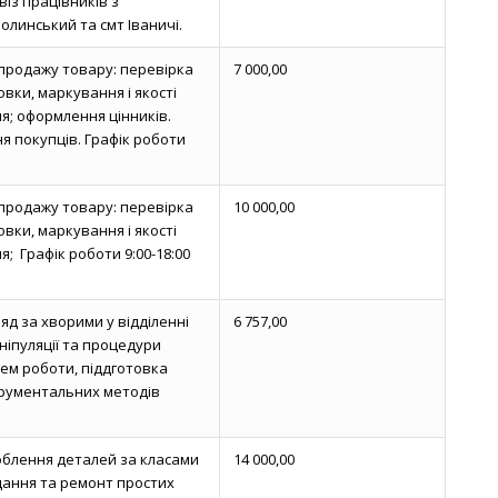
із працівників з
олинський та смт Іваничі.
 продажу товару: перевірка
7 000,00
ковки, маркування і якості
ня; оформлення цінників.
я покупців. Графік роботи
 продажу товару: перевірка
10 000,00
ковки, маркування і якості
я; Графік роботи 9:00-18:00
яд за хворими у відділенні
6 757,00
ніпуляції та процедури
лем роботи, піддготовка
трументальних методів
блення деталей за класами
14 000,00
адання та ремонт простих