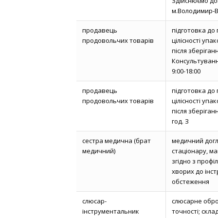
Здійснюємо дов
м.Володимир-В
продавець
підготовка до
продовольчих товарів
цілісності упа
після зберіган
Консультуванн
9:00-18:00
продавець
підготовка до
продовольчих товарів
цілісності упа
після зберіганн
год. З
сестра медична (брат
медичний догл
медичний)
стаціонару, ма
згідно з профі
хворих до інс
обстеження
слюсар-
слюсарне обро
інструментальник
точності; скл