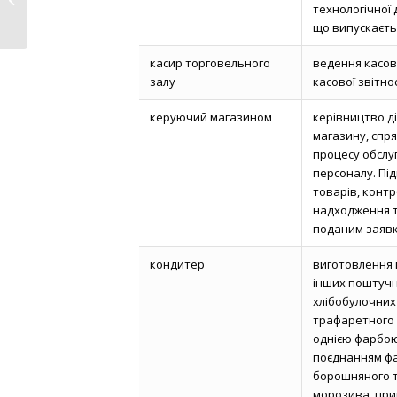
технологічної 
громади...
що випускаєть
касир торговельного
ведення касов
залу
касової звітно
керуючий магазином
керівництво д
магазину, спр
процесу обслуг
персоналу. Пі
товарів, контр
надходження то
поданим заяв
кондитер
виготовлення п
інших поштучн
хлібобулочних
трафаретного
однією фарбою
поєднанням фа
борошняного ті
морозива, приг