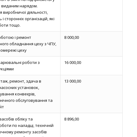
 з виданим нарядом.
 виробничої діяльності,
 і сторонніх організацій, які
боти тощо.
оботою і ремонт
8 000,00
ного обладнання цеху з ЧПУ,
омережі цеху
арювальні роботи з
16 000,00
укціями
таж, ремонт, здача в
13 000,00
насосних установок,
ування конвеєрів,
нічного обслуговування та
іт
засобів обліку та
8 896,00
боти по наладці, технічній
точному ремонту засобів