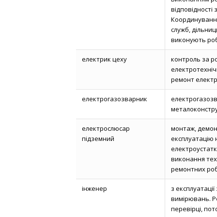
відповідності
Координування
служб, дільниць
виконують ро
електрик цеху
контроль за р
електротехніч
ремонт електр
електрогазозварник
електрогазозв
металоконстр
електрослюсар
монтаж, демон
підземний
експлуатацію 
електроустатк
виконання тех
ремонтних роб
інженер
з експлуатації 
вимірювань. Ро
перевірці, по