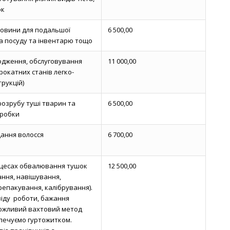
ок
ровини для подальшої
6 500,00
а посуду та інвентарю тощо
одження, обслуговування
11 000,00
рокатних станів легко-
рукцій)
розрубу туші тварин та
6 500,00
зробки
дання волосся
6 700,00
оцесах обвалювання тушок
12 500,00
ання, навішування,
репакування, калібрування).
віду роботи, бажання
ожливий вахтовий метод
печуємо гуртожитком.