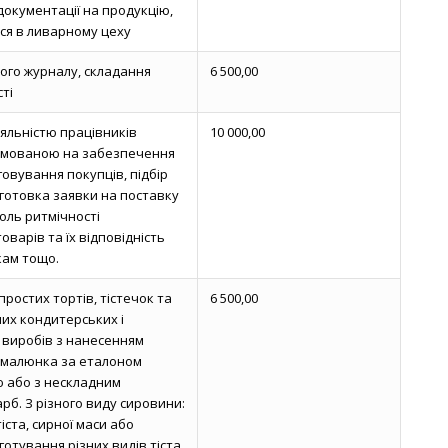
документації на продукцію,
ся в ливарному цеху
ого журналу, складання
6 500,00
сті
іяльністю працівників
10 000,00
ямованою на забезпечення
овування покупців, підбір
дготовка заявки на поставку
оль ритмічності
варів та їх відповідність
кам тощо.
ростих тортів, тістечок та
6 500,00
их кондитерських і
 виробів з нанесенням
 малюнка за еталоном
 або з нескладним
рб. З різного виду сировини:
ста, сирної маси або
отування різних видів тіста,