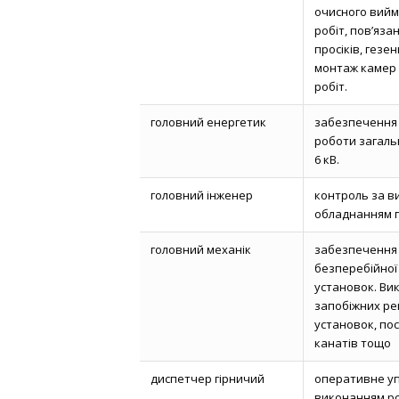
очисного вийм
робіт, пов’яз
просіків, гезен
монтаж камер 
робіт.
головний енергетик
забезпечення 
роботи загаль
6 кВ.
головний інженер
контроль за в
обладнанням 
головний механік
забезпечення 
безперебійної
установок. Вик
запобіжних рем
установок, пос
канатів тощо
диспетчер гірничий
оперативне уп
виконанням роб