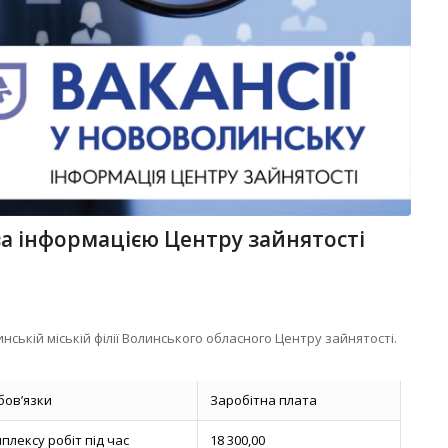
за інформацією Центру зайнятості
нській міській філії Волинського обласного Центру зайнятості.
бов’язки
Заробітна плата
плексу робіт під час
18 300,00