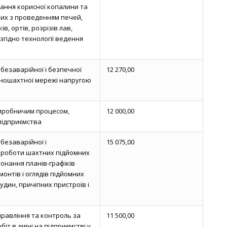
ання корисної копалини та
аних з проведенням печей,
ків, ортів, розрізів лав,
згідно технології ведення
безаварійної і безпечної
12 270,00
ношахтної мережі напругою
иробничим процесом,
12 000,00
підприємства
безаварійної і
15 075,00
 роботи шахтних підйомних
онання планів-графіків
онтів і оглядів підйомних
удин, причіпних пристроїв і
равління та контроль за
11 500,00
іт в зміні на підприємстві у