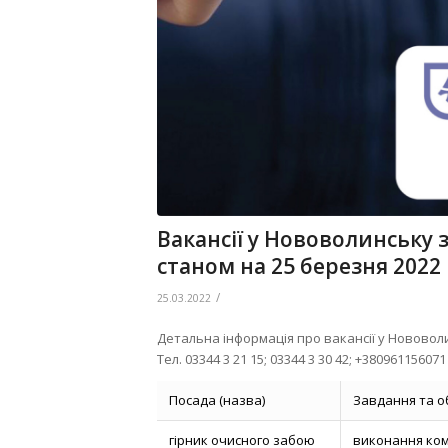
Вакансії у Нововолинську 
станом на 25 березня 2022
/
25.03.2022
Детальна інформація про вакансії у Нововоли
Тел. 03344 3 21 15; 03344 3 30 42; +380961156071
Посада (назва)
Завдання та о
гірник очисного забою
виконання ком