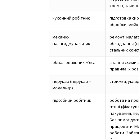
кремів, начин
кухонний робітник
підготовка си
обробки, мийк
механік-
ремонт, налаг
налагоджувальник
обладнання (п
стальних конст
обвалювальник м’яса
знання схеми 
правила їх ро
перукар (перукар –
стрижка, укла
модельєр)
підсобний робітник
робота на пр
птиці (філетув
пакування, пе
Без вимог дос
працювати. М
роботи. Забез