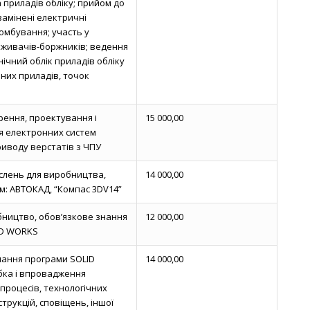
 приладів обліку; прийом до
 замінені електричні
ломбування; участь у
оживачів-боржників; ведення
нічний облік приладів обліку
них приладів, точок
рення, проектування і
15 000,00
я електронних систем
риводу верстатів з ЧПУ
слень для виробництва,
14 000,00
м: АВТОКАД, “Компас 3DV14”
ництво, обов’язкове знання
12 000,00
ID WORKS
нання програми SOLID
14 000,00
ка і впровадження
процесів, технологічних
струкцій, сповіщень, іншої