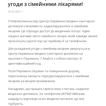
угоди з сімейними лікарями!
/
30.03.2022
У Нововолинському Центрі первинної медико-санітарної
допомоги є можливість задекларуватися із сімейним
лікарем. Це спрощує доступ до медичних послуг. Адже
пацієнт матиме свого сімейного лікаря, який завжди зможе
проконсультувати під час прийому й за телефоном.
Для укладання угоди з сімейним лікарем звернуться в
Центр первинної медико-санітарної допомоги на
проспекті Перемоги, 7. Майте з собою паспорт й
ідентифікаційний код.
Після Перемоги України та повернення додому,
переселенці зможуть передекларуватися з сімейним
лікарем за місцем проживання.
Нагадуємо, що працює гаряча лінія з питань надання
медичної допомоги. За телефоном 0679431846 вам
нададуть відповіді на всі медичні питання, що вас
турбують.