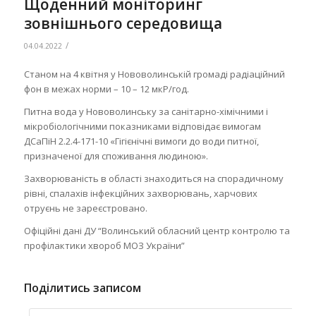
Щоденний моніторинг
зовнішнього середовища
/
04.04.2022
Станом на 4 квітня у Нововолинській громаді радіаційний
фон в межах норми – 10 – 12 мкР/год.
Питна вода у Нововолинську за санітарно-хімічними і
мікробіологічними показниками відповідає вимогам
ДСаПіН 2.2.4-171-10 «Гігієнічні вимоги до води питної,
призначеної для споживання людиною».
Захворюваність в області знаходиться на спорадичному
рівні, спалахів інфекційних захворювань, харчових
отруєнь не зареєстровано.
Офіційні дані ДУ “Волинський обласний центр контролю та
профілактики хвороб МОЗ України”
Поділитись записом