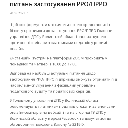
питань застосування РРО/ПРРО
/
20.09.2023
Щоб поінформувати максимальне коло представників
бізнесу про вимоги до застосування РРО/ППРО Головне
управління ДПС у Волинській області започаткувало
щотижневі семінари з платниками податків у режимі
онлайн.
Дистанційні зустрічі на платформі ZOOM проходять у
понеділок та четвер із 16.00 до 17.00.
Відповіді на найбільш актуальні питання щодо
застосування РРО/ПРРО підприємці зможуть отримати під
час онлайн-спілкування з фахівцями управлінь
податкового аудиту та податкових сервісів.
У Головному управлінні ДПС у Волинській області
рекомендують платникам податків стежити за анонсами
онлайн-семінарів на вебсайті та на сторінці ГУ ДПС у
Волинській області у мережі Facebook та долучатися до
обговорення положень Закону № 3219-IX.