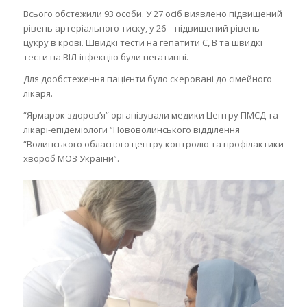
Всього обстежили 93 особи. У 27 осіб виявлено підвищений
рівень артеріального тиску, у 26 – підвищений рівень
цукру в крові. Швидкі тести на гепатити С, В та швидкі
тести на ВІЛ-інфекцію були негативні.
Для дообстеження пацієнти було скеровані до сімейного
лікаря.
“Ярмарок здоров’я” організували медики Центру ПМСД та
лікарі-епідеміологи “Нововолинського відділення
“Волинського обласного центру контролю та профілактики
хвороб МОЗ України”.