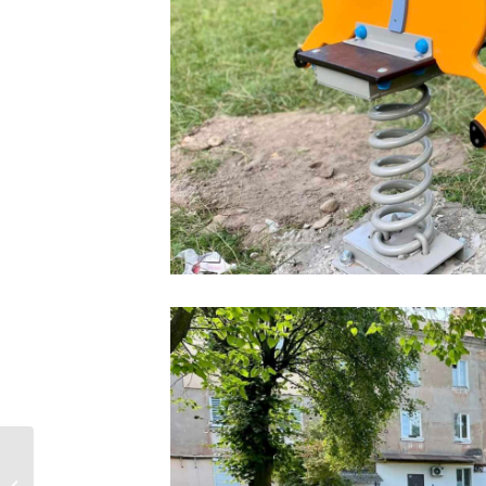
Флешмоб, концерт,
майстер-клас: у