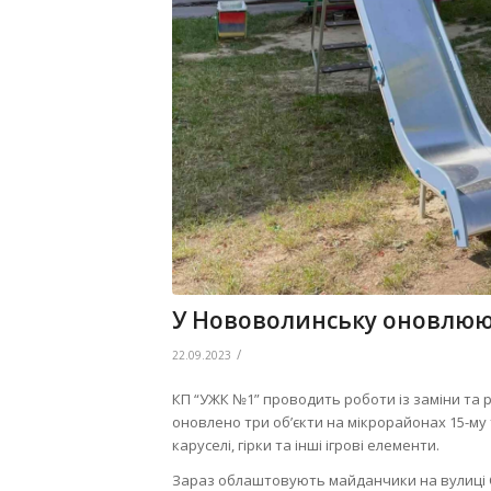
У Нововолинську оновлюю
/
22.09.2023
КП “УЖК №1” проводить роботи із заміни та 
оновлено три об’єкти на мікрорайонах 15-му
каруселі, гірки та інші ігрові елементи.
Зараз облаштовують майданчики на вулиці 