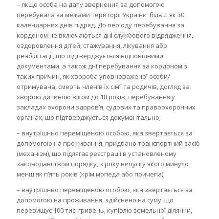
– якщо особа на дату звернення за допомогою
перебувала за межами території України більш як 30
календарних днів підряд. До періоду перебування за
кордоном не включаються дні службового відрядження,
оздоровлення дітей, стажування, лікування або
реабілітації, що підтверджується відповідними
документами, а також дні перебування за кордоном з
таких причин, як хвороба уповноваженої особи/
отримувача, смерть членів їх сім’ї та родичів, догляд за
хворою дитиною віком до 18 років, перебування у
закладах охорони здоров’я, судових та правоохоронних
органах, що підтверджується документально;
– внутрішньо переміщеною особою, яка звертається за
допомогою на проживання, придбано транспортний засіб
(механізм), що підлягає реєстрації в установленому
законодавством порядку, з року випуску якого минуло
менш як п’ять років (крім мопеда або причепа);
– внутрішньо переміщеною особою, яка звертається за
допомогою на проживання, здійснено на суму, що
перевищує 100 тис. гривень, купівлю земельної ділянки,