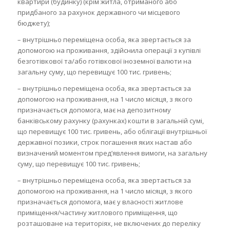
квартири (будинку) (крім житла, отриманого або
придбаного за рахунок державного чи місцевого
бюджету);
– внутрішньо переміщена особа, яка звертається за
допомогою на проживання, здійснила операції з купівлі
безготівкової та/або готівкової іноземної валюти на
загальну суму, що перевищує 100 тис. гривень;
– внутрішньо переміщена особа, яка звертається за
допомогою на проживання, на 1 число місяця, з якого
призначається допомога, має на депозитному
банківському рахунку (рахунках) кошти в загальній сумі,
що перевищує 100 тис. гривень, або облігації внутрішньої
державної позики, строк погашення яких настав або
визначений моментом пред’явлення вимоги, на загальну
суму, що перевищує 100 тис. гривень;
– внутрішньо переміщена особа, яка звертається за
допомогою на проживання, на 1 число місяця, з якого
призначається допомога, має у власності житлове
приміщення/частину житлового приміщення, що
розташоване на територіях, не включених до переліку