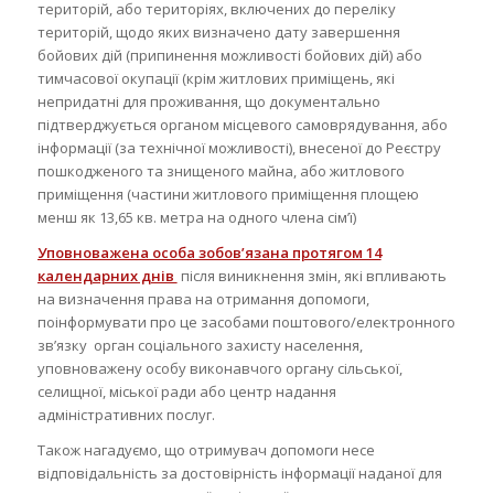
територій, або територіях, включених до переліку
територій, щодо яких визначено дату завершення
бойових дій (припинення можливості бойових дій) або
тимчасової окупації (крім житлових приміщень, які
непридатні для проживання, що документально
підтверджується органом місцевого самоврядування, або
інформації (за технічної можливості), внесеної до Реєстру
пошкодженого та знищеного майна, або житлового
приміщення (частини житлового приміщення площею
менш як 13,65 кв. метра на одного члена сім’ї)
Уповноважена особа зобов’язана протягом 14
календарних днів
після виникнення змін, які впливають
на визначення права на отримання допомоги,
поінформувати про це засобами поштового/електронного
зв’язку орган соціального захисту населення,
уповноважену особу виконавчого органу сільської,
селищної, міської ради або центр надання
адміністративних послуг.
Також нагадуємо, що отримувач допомоги несе
відповідальність за достовірність інформації наданої для