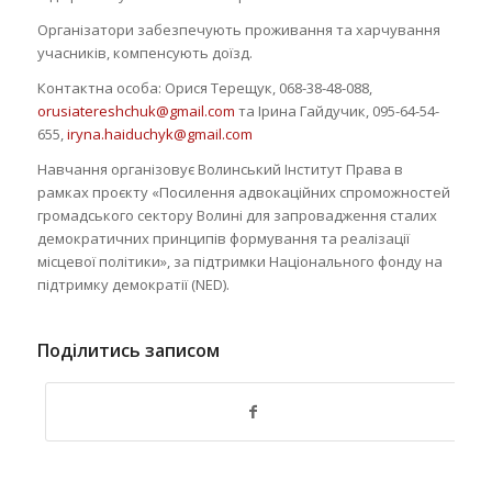
Організатори забезпечують проживання та харчування
учасників, компенсують доїзд.
Контактна особа: Орися Терещук, 068-38-48-088,
orusiatereshchuk@gmail.com
та Ірина Гайдучик, 095-64-54-
655,
iryna.haiduchyk@gmail.com
Навчання організовує Волинський Інститут Права в
рамках проєкту «Посилення адвокаційних спроможностей
громадського сектору Волині для запровадження сталих
демократичних принципів формування та реалізації
місцевої політики», за підтримки Національного фонду на
підтримку демократії (NED).
Поділитись записом