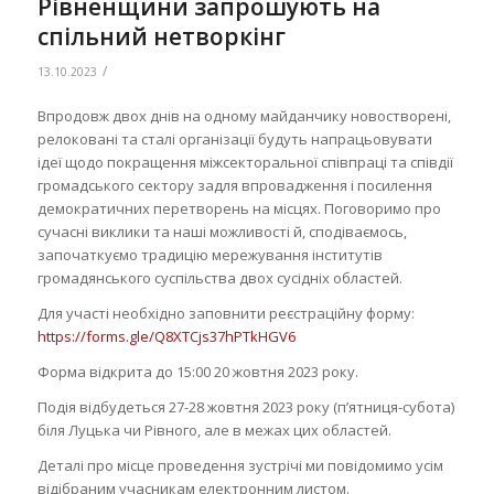
Рівненщини запрошують на
спільний нетворкінг
/
13.10.2023
Впродовж двох днів на одному майданчику новостворені,
релоковані та сталі організації будуть напрацьовувати
ідеї щодо покращення міжсекторальної співпраці та співдії
громадського сектору задля впровадження і посилення
демократичних перетворень на місцях. Поговоримо про
сучасні виклики та наші можливості й, сподіваємось,
започаткуємо традицію мережування інститутів
громадянського суспільства двох сусідніх областей.
Для участі необхідно заповнити реєстраційну форму:
https://forms.gle/Q8XTCjs37hPTkHGV6
Форма відкрита до 15:00 20 жовтня 2023 року.
Подія відбудеться 27-28 жовтня 2023 року (п’ятниця-субота)
біля Луцька чи Рівного, але в межах цих областей.
Деталі про місце проведення зустрічі ми повідомимо усім
відібраним учасникам електронним листом.