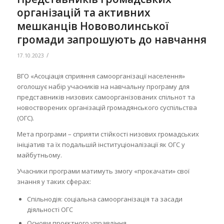
організацій та активних
мешканців Нововолинської
громади запрошують до навчання
/
17.10.2023
ВГО «Асоціація сприяння самоорганізації населення»
оголошує набір учасників на навчальну програму для
представників низових самоорганізованих спільнот та
новостворених організацій громадянського суспільства
(ОГС).
Мета програми – сприяти стійкості низових громадських
ініціатив та їх подальшій інституціоналізації як ОГС у
майбутньому.
Учасники програми матимуть змогу «прокачати» свої
знання у таких сферах:
Спільнодія: соціальна самоорганізація та засади
діяльності ОГС
Основи проєктного управління