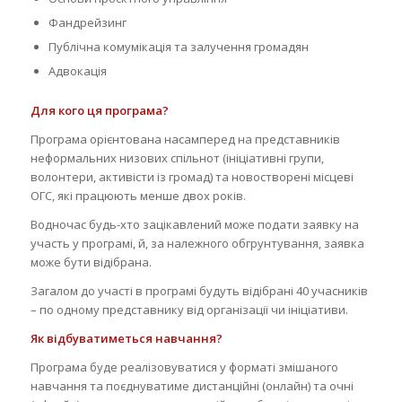
Фандрейзинг
Публічна комумікація та залучення громадян
Адвокація
Для кого ця програма?
Програма орієнтована насамперед на представників
неформальних низових спільнот (ініціативні групи,
волонтери, активісти із громад) та новостворені місцеві
ОГС, які працюють менше двох років.
Водночас будь-хто зацікавлений може подати заявку на
участь у програмі, й, за належного обгрунтування, заявка
може бути відібрана.
Загалом до участі в програмі будуть відібрані 40 учасників
– по одному представнику від організації чи ініціативи.
Як відбуватиметься навчання?
Програма буде реалізовуватися у форматі змішаного
навчання та поєднуватиме дистанційні (онлайн) та очні