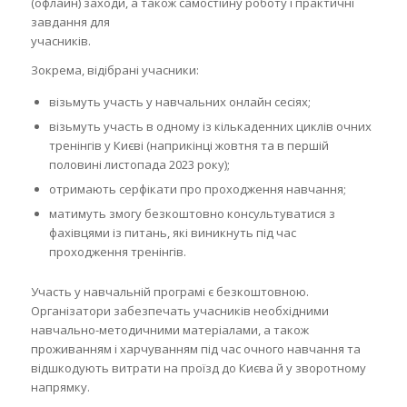
(офлайн) заходи, а також самостійну роботу і практичні
завдання для
учасників.
Зокрема, відібрані учасники:
візьмуть участь у навчальних онлайн сесіях;
візьмуть участь в одному із кількаденних циклів очних
тренінгів у Києві (наприкінці жовтня та в першій
половині листопада 2023 року);
отримають серфікати про проходження навчання;
матимуть змогу безкоштовно консультуватися з
фахівцями із питань, які виникнуть під час
проходження тренінгів.
Участь у навчальній програмі є безкоштовною.
Організатори забезпечать учасників необхідними
навчально-методичними матеріалами, а також
проживанням і харчуванням під час очного навчання та
відшкодують витрати на проїзд до Києва й у зворотному
напрямку.