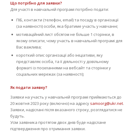
Що потрібно для заявки?
Для участі в навчальній програмі потрібно подати:
ПІБ, контакти (телефон, email) та посаду в організації
(за наявності) особи, яка братиме участь у навчанні;
мотиваційний лист обсягом не більше 1 сторінки, в
якому описати, чому участь в навчальній програмі для
Вас важлива;
короткий опис організації або ініціативи, яку
представляє особа, та її діяльності у довільному
форматі із посиланнями на вебсайт та сторінки у
соціальних мережах (за наявності);
Як подати заявку?
Заявки на участь у навчальній програмі приймаються до
20 жовтня 2023 року (включно) на адресу
samoorg@ukr.net
.
Заявки, надіслані після вказаного строку, розглядатися не
будуть.
Усім заявника протягом двох днів буде надіслане
підтвердження про отримання заявки.