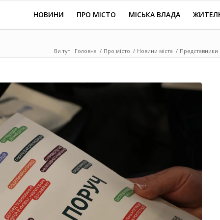
НОВИНИ
ПРО МІСТО
МІСЬКА ВЛАДА
ЖИТЕЛ
Ви тут:
Головна
/
Про місто
/
Новини міста
/
Представники 