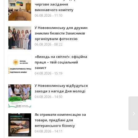
чергове засідання
виконавчого комітету
06.08.2026 - 11:10
У Нововолинську для дружин
зниклих безвісти Захисників
організували фотосесію
06.08.2026 - 08:22
«Виходь на світло!»: офіційна
праця – твій соціальний
захист
04.08.2026 - 15:19
У Нововолинську відбудуться
заходи з нагоди Дня молоді
04.08.2026 - 14:50
Як отримати компенсацію за
товари, придбані для
ветеранського бізнесу
04.08.2026 - 14:11