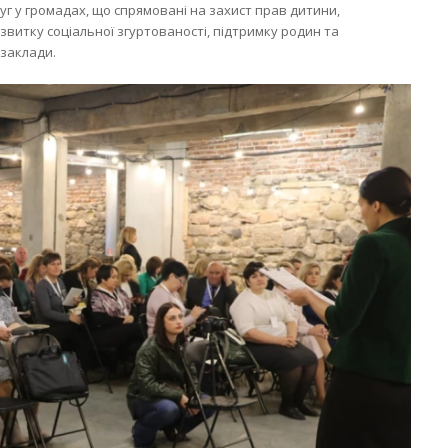
уг у громадах, що спрямовані на захист прав дитини,
озвитку соціальної згуртованості, підтримку родин та
 заклади.