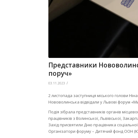
Представники Нововолинсь
поруч»
/
03.11.2023
2 листопада заступниця міського голови Нін
Нововолинська відвідали у Львові форум «Ми
Подія зібрала представників органів місцево
працівників з Волинської, Львівської, Закарп
Захід присвятили Дню працівника соціальної
Організатори форуму – Дитячий фонд ООН (Ю