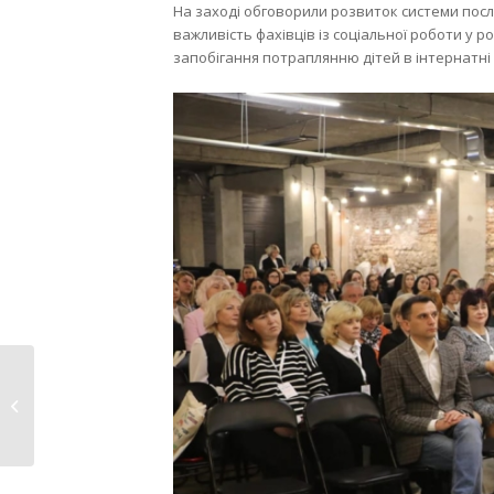
На заході обговорили розвиток системи посл
важливість фахівців із соціальної роботи у р
запобігання потраплянню дітей в інтернатні
Виготовляти паспорт
у ЦНАПі буде
комфорт...