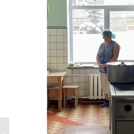
“Зупинись, вшануй
Героїв”: молодь