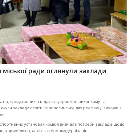
 міської ради оглянули заклади
атів, представників відділів і управлінь виконкому та
янули заклади освіти Нововолинська для реалізації заходів з
зи.
а спортивних установах комісія вивчала потреби закладів щодо
, харчоблоків, дахів та термомодернізації.