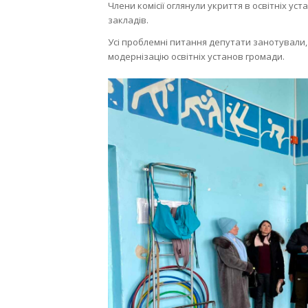
Члени комісії оглянули укриття в освітніх у
закладів.
Усі проблемні питання депутати занотували
модернізацію освітніх установ громади.