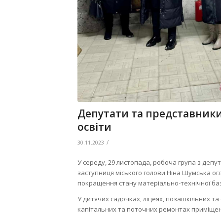
Депутати та представники
освіти
/
30.11.2023
У середу, 29 листопада, робоча група з депут
заступниця міського голови Ніна Шумська огл
покращення стану матеріально-технічної ба
У дитячих садочках, ліцеях, позашкільних т
капітальних та поточних ремонтах приміщень