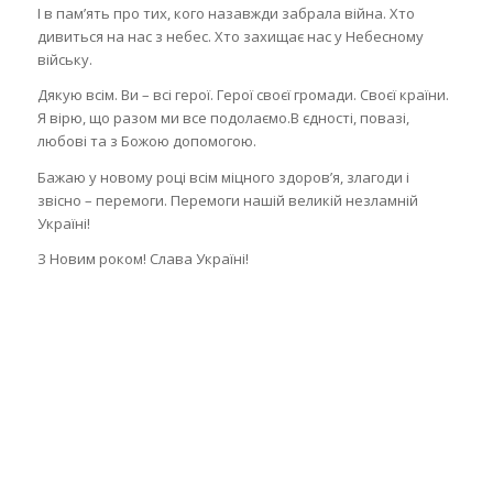
І в пам’ять про тих, кого назавжди забрала війна. Хто
дивиться на нас з небес. Хто захищає нас у Небесному
війську.
Дякую всім. Ви – всі герої. Герої своєї громади. Своєї країни.
Я вірю, що разом ми все подолаємо.В єдності, повазі,
любові та з Божою допомогою.
Бажаю у новому році всім міцного здоров’я, злагоди і
звісно – перемоги. Перемоги нашій великій незламній
Україні!
З Новим роком! Слава Україні!