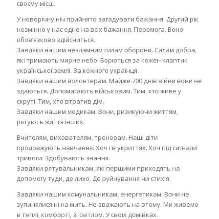
своєму місці.
У новорічну ніч прийнято загадувати бажання. Другий рік
незмінно у нас одне на всіх бажання. Перемога. Воно
обов’язково здійсниться.
Завдяки нашим незламним силам оборони. Силам добра,
які тримають мирне небо. Борються за кожен клаптик
української землі. За кожного українця.
Завдяки нашим волонтерам. Майже 700 днів війни вони не
здаються. Допомагають військовим. Тим, хто живе у
скруті. Тим, хто втратив дім.
Завдяки нашим медикам. Вони, ризикуючи життям,
рятують життя інших.
Вчителям, вихователям, тренерам. Наші діти
продовжують навчання. Хоч і в укриттях. Хоч під сигнали
тривоги. Здобувають знання.
Завдяки рятувальникам, які першими приходять на
допомогу туди, де лихо. Де руйнування чи стихія.
Завдяки нашим комунальникам, енергетикам. Вони не
зупинялися ні на мить. Не зважають на втому. Ми живемо
в теплі, комфорті, зі світлом. У своїх домівках.