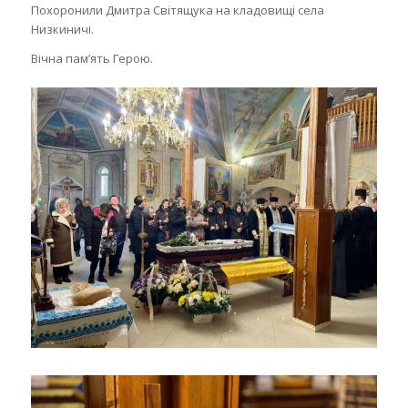
Похоронили Дмитра Світящука на кладовищі села
Низкиничі.
Вічна памʼять Герою.