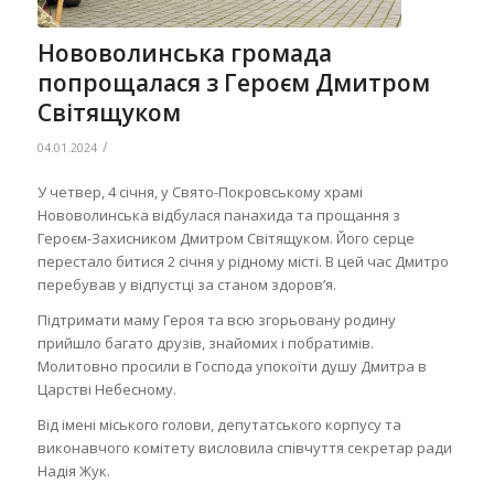
Нововолинська громада
попрощалася з Героєм Дмитром
Світящуком
/
04.01.2024
У четвер, 4 січня, у Свято-Покровському храмі
Нововолинська відбулася панахида та прощання з
Героєм-Захисником Дмитром Світящуком. Його серце
перестало битися 2 січня у рідному місті. В цей час Дмитро
перебував у відпустці за станом здоровʼя.
Підтримати маму Героя та всю згорьовану родину
прийшло багато друзів, знайомих і побратимів.
Молитовно просили в Господа упокоїти душу Дмитра в
Царстві Небесному.
Від імені міського голови, депутатського корпусу та
виконавчого комітету висловила співчуття секретар ради
Надія Жук.