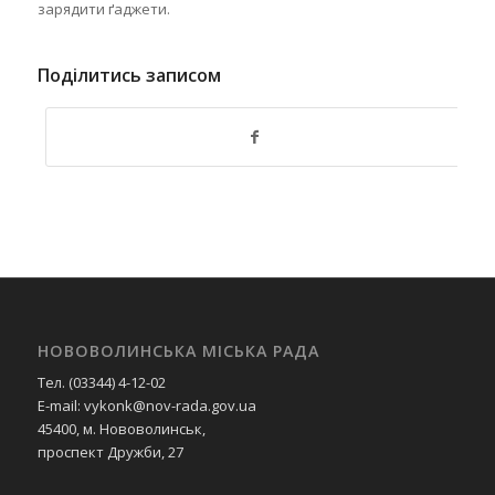
зарядити ґаджети.
Поділитись записом
НОВОВОЛИНСЬКА МІСЬКА РАДА
Тел. (03344) 4-12-02
E-mail: vykonk@nov-rada.gov.ua
45400, м. Нововолинськ,
проспект Дружби, 27