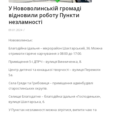
У Нововолинській громаді
відновили роботу Пункти
незламності
/
09.01.2024
Нововолинськ:
Благодійна їдальня – мікрорайон Шахтарський, 36. Можна
отримати гаряче харчування з 08:00 до 17:00.
Приміщення 5-ї ДПРЧ – вулиця Винниченка, 8.
Центр дитячої та юнацької творчості – вулиця Перемоги
5а.
Села Гряди та Грибовиця – приміщення адмінбудівлі
старостинських округів.
Селище Благодатне – благодійна їдальня «Господиньки»,
вулиця Шахтарська, 6.
У Пунктах незламності можна зігрітися, випити чаю та