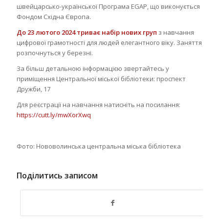
швейцарсько-української Програма EGAP, що виконується
Фондом Східна Європа.
До 23 лютого 2024 триває набір нових груп
з навчання
цифрової грамотності для людей елегантного віку. Заняття
розпочнуться у березні.
За більш детальною інформацією звертайтесь у
приміщення Центральної міської бібліотеки: проспект
Дружби, 17
Для реєстрації на навчання натисніть на посилання:
https://cutt.ly/mwXorXwq
Фото: Нововолинська центральна міська бібліотека
Поділитись записом