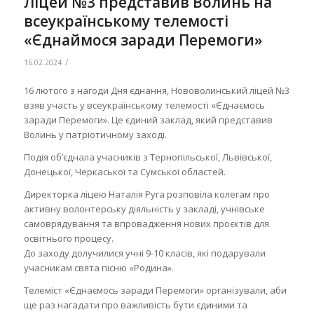
Ліцей №3 представив Волинь на
всеукраїнському телемості
«Єднаймося заради Перемоги»
/
16.02.2024
16 лютого з нагоди Дня єднання, Нововолинський ліцей №3
взяв участь у всеукраїнському телемості «Єднаємось
заради Перемоги». Це єдиний заклад, який представив
Волинь у патріотичному заході.
Подія об’єднала учасників з Тернопільської, Львівської,
Донецької, Черкаської та Сумської областей.
Директорка ліцею Наталія Руга розповіла колегам про
активну волонтерську діяльність у закладі, учнівське
самоврядування та впровадження нових проєктів для
освітнього процесу.
До заходу долучилися учні 9-10 класів, які подарували
учасникам свята пісню «Родина».
Телеміст «Єднаємось заради Перемоги» організували, аби
ще раз нагадати про важливість бути єдиними та