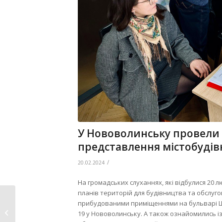
У Нововолинську провели 
представлення містобудів
/
20.02.2024
На громадських слуханнях, які відбулися 20 
планів територій для будівництва та обслу
Обласний етап
прибудованими приміщеннями на бульварі Ше
Всеукраїнських
19 у Нововолинську. А також ознайомились і