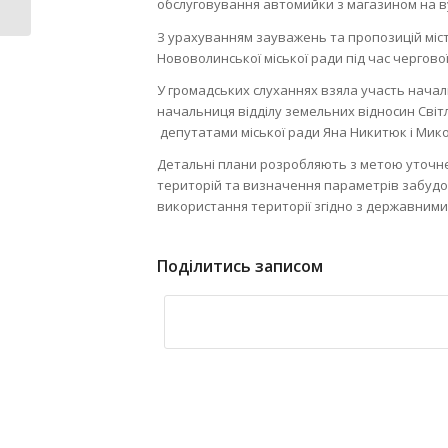
учнівських...
обслуговування автомийки з магазином на ву
З урахуванням зауважень та пропозицій міст
Нововолинської міської ради під час чергової 
У громадських слуханнях взяла участь начал
начальниця відділу земельних відносин Світ
депутатами міської ради Яна Никитюк і Мик
Детальні плани розробляють з метою уточн
територій та визначення параметрів забудо
використання території згідно з державними
Поділитись записом