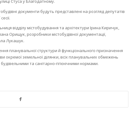
лиці Стуса у Благодатному.
обудівні документи будуть представлені на розгляд депутатів
сесії.
ьниця відділу містобудування та архітектури Ірина Киричук,
лана Орищук, розробники містобудівної документації,
ола Лукашук.
ення планувальної структури й функціонального призначення
ви окремої земельної ділянки, всіх планувальних обмежень
 будівельними та санітарно-гігієнічними нормами.