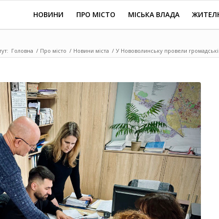
НОВИНИ
ПРО МІСТО
МІСЬКА ВЛАДА
ЖИТЕЛ
тут:
Головна
/
Про місто
/
Новини міста
/
У Нововолинську провели громадські 