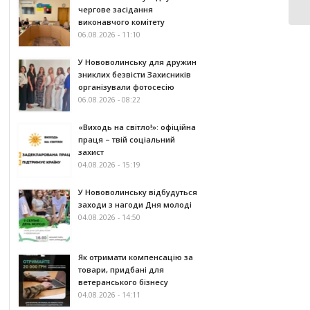
чергове засідання
виконавчого комітету
06.08.2026 - 11:10
У Нововолинську для дружин
зниклих безвісти Захисників
організували фотосесію
06.08.2026 - 08:22
«Виходь на світло!»: офіційна
праця – твій соціальний
захист
04.08.2026 - 15:19
У Нововолинську відбудуться
заходи з нагоди Дня молоді
04.08.2026 - 14:50
Як отримати компенсацію за
товари, придбані для
ветеранського бізнесу
04.08.2026 - 14:11