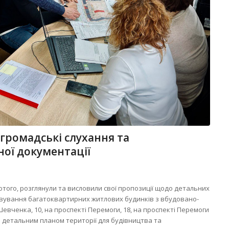
громадські слухання та
ної документації
лютого, розглянули та висловили свої пропозиції щодо детальних
говування багатоквартирних житлових будинків з вбудовано-
вченка, 10, на проспекті Перемоги, 18, на проспекті Перемоги
з детальним планом території для будівництва та