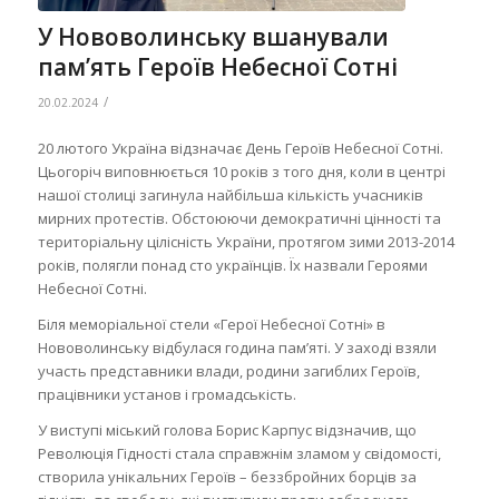
У Нововолинську вшанували
пам’ять Героїв Небесної Сотні
/
20.02.2024
20 лютого Україна відзначає День Героїв Небесної Сотні.
Цьогоріч виповнюється 10 років з того дня, коли в центрі
нашої столиці загинула найбільша кількість учасників
мирних протестів. Обстоюючи демократичні цінності та
територіальну цілісність України, протягом зими 2013-2014
років, полягли понад сто українців. Їх назвали Героями
Небесної Сотні.
Біля меморіальної стели «Герої Небесної Сотні» в
Нововолинську відбулася година пам’яті. У заході взяли
участь представники влади, родини загиблих Героїв,
працівники установ і громадськість.
У виступі міський голова Борис Карпус відзначив, що
Революція Гідності стала справжнім зламом у свідомості,
створила унікальних Героїв – беззбройних борців за