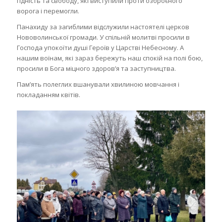
гідність та свободу, які виступили проти озброєного
ворога і перемогли.
Панахиду за загиблими відслужили настоятелі церков
Нововолинської громади. У спільній молитві просили в
Господа упокоїти душі Героїв у Царстві Небесному. А
нашим воїнам, які зараз бережуть наш спокій на полі бою,
просили в Бога міцного здоров’я та заступництва.
Пам’ять полеглих вшанували хвилиною мовчання і
покладанням квітів.