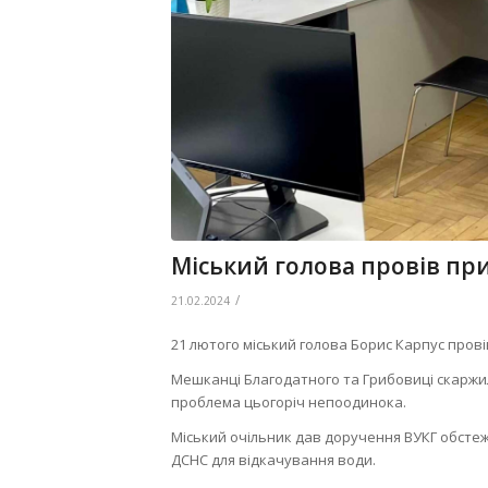
Міський голова провів пр
/
21.02.2024
21 лютого міський голова Борис Карпус пров
Мешканці Благодатного та Грибовиці скаржил
проблема цьогоріч непоодинока.
Міський очільник дав доручення ВУКГ обстеж
ДСНС для відкачування води.