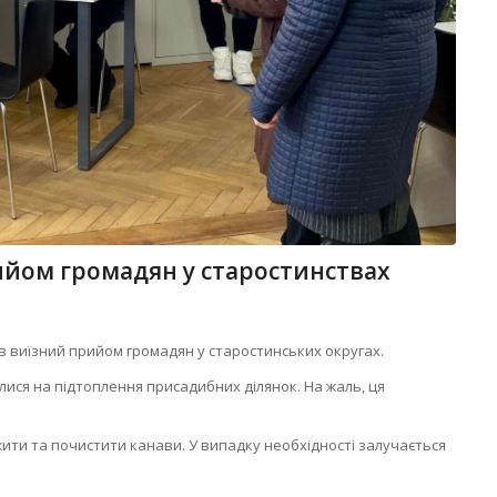
ийом громадян у старостинствах
ів виїзний прийом громадян у старостинських округах.
ися на підтоплення присадибних ділянок. На жаль, ця
ити та почистити канави. У випадку необхідності залучається