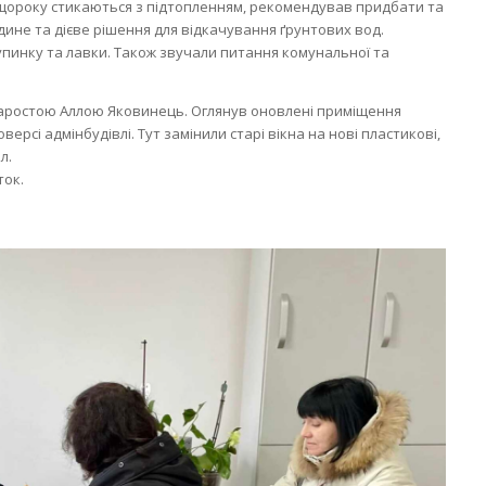
і щороку стикаються з підтопленням, рекомендував придбати та
дине та дієве рішення для відкачування ґрунтових вод.
пинку та лавки. Також звучали питання комунальної та
 старостою Аллою Яковинець. Оглянув оновлені приміщення
оверсі адмінбудівлі. Тут замінили старі вікна на нові пластикові,
л.
ток.