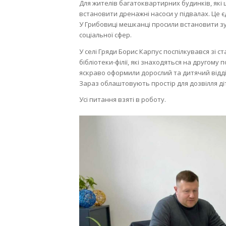
Для жителів багатоквартирних будинків, як
встановити дренажні насоси у підвалах. Це є
У Грибовиці мешканці просили встановити зу
соціальної сфер.
У селі Гряди Борис Карпус поспілкувався зі
бібліотеки-філії, які знаходяться на другому п
яскраво оформили дорослий та дитячий відді
Зараз облаштовують простір для дозвілля ді
Усі питання взяті в роботу.