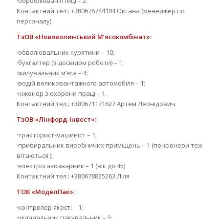
·оброблювач птиці – 2.
Контактний тел.: +380676744104 Оксана (менеджер по
персоналу).
ТзОВ «Нововолинський М’ясокомбінат»:
·обвалювальник курятини – 10;
·бухгалтер (з досвідом роботи) – 1;
·жилувальник м’яса – 4;
·водій великовантажного автомобіля – 1;
·інженер з охорони праці – 1.
Контактний тел.: +380671171627 Артем Леонідович.
ТзОВ «Лінфорд-Інвест»:
·тракторист-машиніст – 1;
·прибиральник виробничих приміщень – 1 (пенсіонери теж
вітаються );
·електрогазозварник – 1 (вік до 45)
Контактний тел.: +380678825263 Ліля
ТОВ «МоделПак»:
·контролер якості – 1;
·укладальник пакувальник – 5;