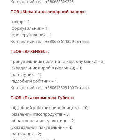
Контактний тел.: +380683329225.
ТОВ «Механічно-ливарний завод»:
·токар – 1;
·формувальник – 1;
·фрезерувальник – 1.
Контактний тел.: +380673611259 Тетяна.
ТзОВ «Ю-КЕНВЕС»:
·гранувальниця полотна та картону (жінки) – 2;
·складальник виробів (чоловіки) – 1;
·вантажник – 1;
·підсобний робітник – 1.
Контактний тел.: +380673325100 Тетяна.
ТзОВ «Птахокомплекс Губин»:
·підсобний робітник виробництва – 10;
·різальник м’ясопродуктів – 5;
·обвалювальник тушоптиць – 2;
·укладальник пакувальник – 4;
·вантажник – 2;