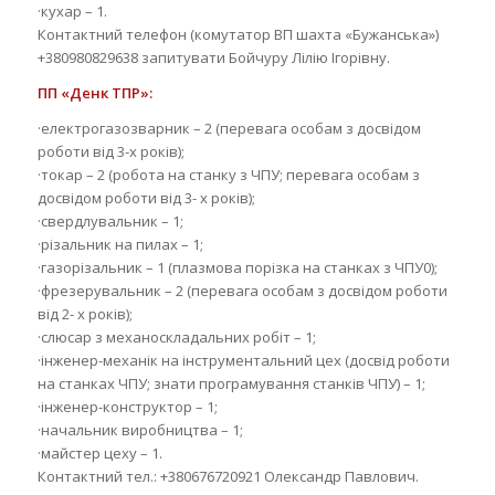
·кухар – 1.
Контактний телефон (комутатор ВП шахта «Бужанська»)
+380980829638 запитувати Бойчуру Лілію Ігорівну.
ПП «Денк ТПР»:
·електрогазозварник – 2 (перевага особам з досвідом
роботи від 3-х років);
·токар – 2 (робота на станку з ЧПУ; перевага особам з
досвідом роботи від 3- х років);
·свердлувальник – 1;
·різальник на пилах – 1;
·газорізальник – 1 (плазмова порізка на станках з ЧПУ0);
·фрезерувальник – 2 (перевага особам з досвідом роботи
від 2- х років);
·слюсар з механоскладальних робіт – 1;
·інженер-механік на інструментальний цех (досвід роботи
на станках ЧПУ; знати програмування станків ЧПУ) – 1;
·інженер-конструктор – 1;
·начальник виробництва – 1;
·майстер цеху – 1.
Контактний тел.: +380676720921 Олександр Павлович.