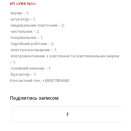
КП «УЖК №1»:
·маляр – 1;
·штукатур – 1;
·лицювальник-плиточник – 2;
·чистильник – 2;
·покрівельник – 1;
·підсобний робітник – 2;
·електрогазозварник – 1;
·елетромонтажник з освітлення та освітлювальних мереж
– 1;
·головний інженер – 1;
·бухгалтер – 1.
Контактний тел.: +380977856040
Поділитись записом