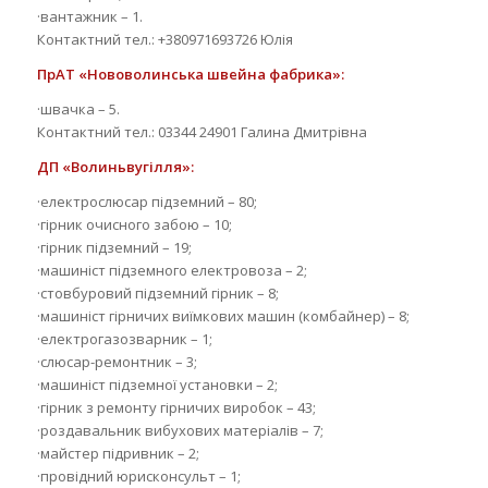
·вантажник – 1.
Контактний тел.: +380971693726 Юлія
ПрАТ «Нововолинська швейна фабрика»:
·швачка – 5.
Контактний тел.: 03344 24901 Галина Дмитрівна
ДП «Волиньвугілля»:
·електрослюсар підземний – 80;
·гірник очисного забою – 10;
·гірник підземний – 19;
·машиніст підземного електровоза – 2;
·стовбуровий підземний гірник – 8;
·машиніст гірничих виїмкових машин (комбайнер) – 8;
·електрогазозварник – 1;
·слюсар-ремонтник – 3;
·машиніст підземної установки – 2;
·гірник з ремонту гірничих виробок – 43;
·роздавальник вибухових матеріалів – 7;
·майстер підривник – 2;
·провідний юрисконсульт – 1;