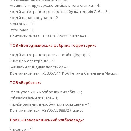
·машиністи друкарсько-висікального станка – 4;
·водій автотранспортного засобу (категорія С, Є) – 2;
·водій навантажувача – 2;
·комірник – 1;
·технолог – 1.
Контактний тел.: +380502228001 Світлана.
ТОВ «Володимирська фабрика гофротари»:
·водій автотранспортних засобів (фура) – 2;
·інженер-електронік – 1;
·начальник відділу логістики – 1.
Контактний тел.: +380673114156 Тетяна Євгеніївна Масюк.
ТОВ «Вербена»:
·формувальник ковбасних виробів – 1;
·обвалювальник м’яса – 1;
·прибиральник виробничих приміщень – 1.
Контактний тел.: +380672598872 Лариса.
ПрАТ «Нововолинський хлібозавод»:
·інженер – 1;