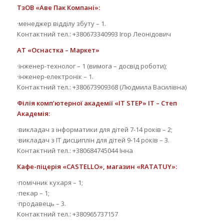
ТзОВ «Аве Пак Компані»:
·менеджер відділу збуту – 1.
Контактний тел.: +380673340993 Ігор Леонідович
АТ «Оснастка – Маркет»
·інженер-технолог – 1 (вимога – досвід роботи);
·інженер-електронік – 1.
Контактний тел.: +380673909368 (Людмила Василівна)
Філія комп’ютерної академії «IT STEP» IT – Степ
Академія:
·викладач з інформатики для дітей 7-14 років – 2;
·викладач з ІТ дисциплін для дітей 9-14 років – 3.
Контактний тел.: +380684745044 Інна
Кафе-піцерія «СASTELLO», магазин «RATATUY»:
·помічник кухаря – 1;
·пекар – 1;
·продавець – 3.
Контактний тел.: +380965737157