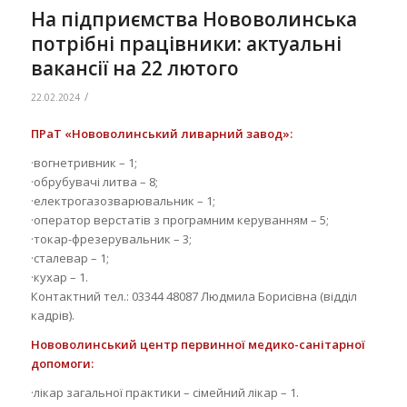
На підприємства Нововолинська
потрібні працівники: актуальні
вакансії на 22 лютого
/
22.02.2024
ПРаТ «Нововолинський ливарний завод»:
·вогнетривник – 1;
·обрубувачі литва – 8;
·електрогазозварювальник – 1;
·оператор верстатів з програмним керуванням – 5;
·токар-фрезерувальник – 3;
·сталевар – 1;
·кухар – 1.
Контактний тел.: 03344 48087 Людмила Борисівна (відділ
кадрів).
Нововолинський центр первинної медико-санітарної
допомоги:
·лікар загальної практики – сімейний лікар – 1.