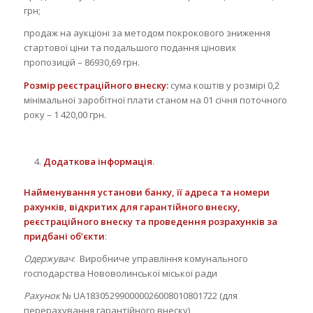
грн;
продаж на аукціоні за методом покрокового зниження
стартової ціни та подальшого подання цінових
пропозицій – 86930,69 грн.
Розмір реєстраційного внеску:
сума коштів у розмірі 0,2
мінімальної заробітної плати станом на 01 січня поточного
року – 1 420,00 грн.
Додаткова інформація
.
Найменування установи банку, її адреса та номери
рахунків, відкритих для гарантійного внеску,
реєстраційного внеску та проведення розрахунків за
придбані об’єкти
:
Одержувач
: Виробниче управління комунального
господарства Нововолинської міської ради
Рахунок
№ UA183052990000026008010801722 (для
перерахування гарантійного внеску)