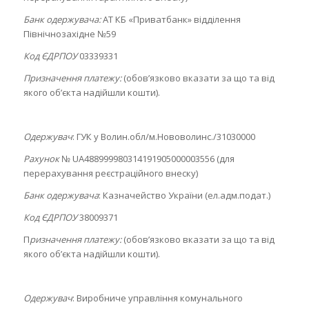
Банк одержувача:
АТ КБ «Приватбанк» відділення
Північнозахідне №59
Код ЄДРПОУ
03339331
Призначення платежу:
(обов’язково вказати за що та від
якого об’єкта надійшли кошти).
Одержувач
: ГУК у Волин.обл/м.Нововолинс./31030000
Рахунок
№ UA488999980314191905000003556 (для
перерахування реєстраційного внеску)
Банк одержувача
: Казначейство України (ел.адм.подат.)
Код ЄДРПОУ
38009371
П
ризначення платежу:
(обов’язково вказати за що та від
якого об’єкта надійшли кошти).
Одержувач
: Виробниче управління комунального