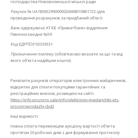
господарства Нововолинської міської ради
Рахунок
№ UA183052990000026008010801722 (для
проведення розрахунків за придбаний об’єкт)
Банк одержувача:
АТ КБ «Приватбанк» відділення
Північнозахідне №59
Код ЄДРПОУ
03339331
Призначення платежу:
(обов’язково вказати за що та від
якого об’єкта надійшли кошти).
Реквізити рахунків операторів електронних майданчиків,
відкритих для сплати покупцями гарантійних та
реєстраційних внесків, розміщені на сайті:
https://info.prozorro.sale/info/elektronni-majdanchiki-ets-
prozorroprodazhi-cbd2
Інші відомості:
повна сплата переможцем аукціону вартості об’єкта
протягом 20 робочих днів з дня формування протоколу