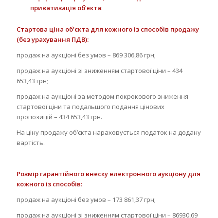
приватизація об’єкта
:
Стартова ціна об’єкта для кожного із способів продажу
(без урахування ПДВ):
продаж на аукціоні без умов – 869 306,86 грн;
продаж на аукціоні зі зниженням стартової ціни – 434
653,43 грн;
продаж на аукціоні за методом покрокового зниження
стартової ціни та подальшого подання цінових
пропозицій – 434 653,43 грн.
На ціну продажу об’єкта нараховується податок на додану
вартість.
Розмір гарантійного внеску електронного аукціону для
кожного із способів:
продаж на аукціоні без умов – 173 861,37 грн;
продаж на аукціоні зі зниженням стартової ціни – 86930,69