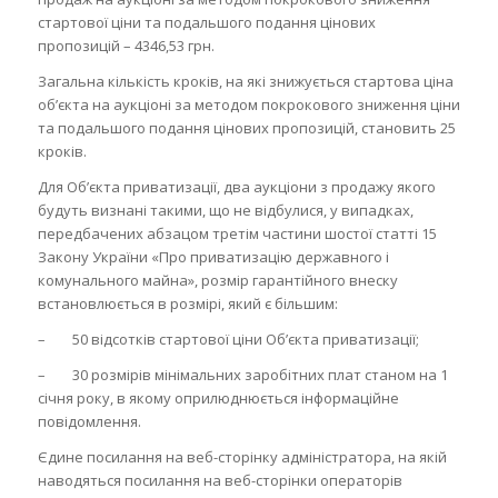
стартової ціни та подальшого подання цінових
пропозицій – 4346,53 грн.
Загальна кількість кроків, на які знижується стартова ціна
об’єкта на аукціоні за методом покрокового зниження ціни
та подальшого подання цінових пропозицій, становить 25
кроків.
Для Об’єкта приватизації, два аукціони з продажу якого
будуть визнані такими, що не відбулися, у випадках,
передбачених абзацом третім частини шостої статті 15
Закону України «Про приватизацію державного і
комунального майна», розмір гарантійного внеску
встановлюється в розмірі, який є більшим:
– 50 відсотків стартової ціни Об’єкта приватизації;
– 30 розмірів мінімальних заробітних плат станом на 1
січня року, в якому оприлюднюється інформаційне
повідомлення.
Єдине посилання на веб-сторінку адміністратора, на якій
наводяться посилання на веб-сторінки операторів