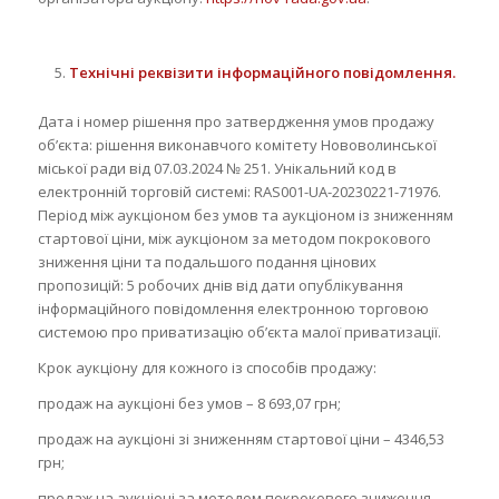
Технічні реквізити інформаційного повідомлення.
Дата і номер рішення про затвердження умов продажу
об’єкта: рішення виконавчого комітету Нововолинської
міської ради від 07.03.2024 № 251. Унікальний код в
електронній торговій системі: RAS001-UA-20230221-71976.
Період між аукціоном без умов та аукціоном із зниженням
стартової ціни, між аукціоном за методом покрокового
зниження ціни та подальшого подання цінових
пропозицій: 5 робочих днів від дати опублікування
інформаційного повідомлення електронною торговою
системою про приватизацію об’єкта малої приватизації.
Крок аукціону для кожного із способів продажу:
продаж на аукціоні без умов – 8 693,07 грн;
продаж на аукціоні зі зниженням стартової ціни – 4346,53
грн;
продаж на аукціоні за методом покрокового зниження