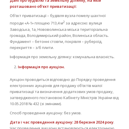
Дані про будівлю та земельну ділянку, на якій
розташовано об’єкт приватизації:
Об’єкт приватизації – будівля вузла помелу шахтної
2
породи «А-1» площею 713,4 м
за адресою: вулиця
Заводська, 1а, Нововолинська міська територіальна
громада, Володимирський район, Волинська область.
Фундамент – бетонні стовпи, покрівля – рубероїд,
перекриття – з/б плити.
Інформація про земельну ділянку: комунальна власність.
Інформація про аукціон.
Аукціон проводиться відповідно до Порядку проведення
електронних аукціонів для продажу об’єктів малої
приватизації та визначення додаткових умов продажу,
затвердженого постановою Кабінету Міністрів України від
10.05.2018 № 432 (зі змінами).
Спосіб проведення аукціону: без умов.
Дата і час проведення аукціону: 28 березня 2024 року
.
Час проведення аукціону встановлюється електронною