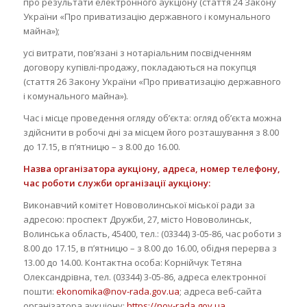
про результати електронного аукціону (стаття 24 Закону
України «Про приватизацію державного і комунального
майна»);
усі витрати, пов’язані з нотаріальним посвідченням
договору купівлі-продажу, покладаються на покупця
(стаття 26 Закону України «Про приватизацію державного
і комунального майна»).
Час і місце проведення огляду об’єкта: огляд об’єкта можна
здійснити в робочі дні за місцем його розташування з 8.00
до 17.15, в п’ятницю – з 8.00 до 16.00.
Назва організатора аукціону, адреса, номер телефону,
час роботи служби організації аукціону:
Виконавчий комітет Нововолинської міської ради за
адресою: проспект Дружби, 27, місто Нововолинськ,
Волинська область, 45400, тел.: (03344) 3-05-86, час роботи з
8.00 до 17.15, в п’ятницю – з 8.00 до 16.00, обідня перерва з
13.00 до 14.00. Контактна особа: Корнійчук Тетяна
Олександрівна, тел. (03344) 3-05-86, адреса електронної
пошти:
ekonomika@nov-rada.gov.ua
; адреса веб-сайта
організатора аукціону:
https://nov-rada.gov.ua
.