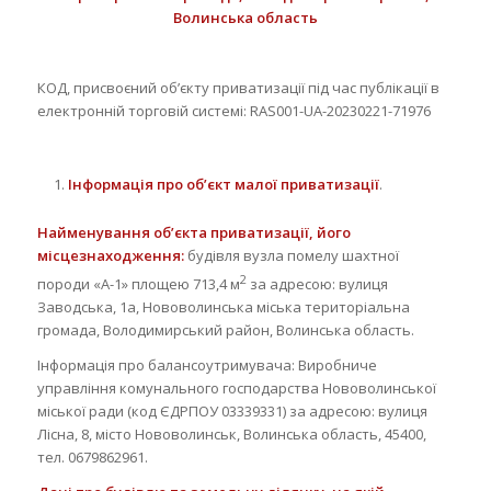
Волинська область
КОД, присвоєний об’єкту приватизації під час публікації в
електронній торговій системі: RAS001-UA-20230221-71976
Інформація про об’єкт малої приватизації
.
Найменування об’єкта приватизації, його
місцезнаходження:
будівля вузла помелу шахтної
2
породи «А-1» площею 713,4 м
за адресою: вулиця
Заводська, 1а, Нововолинська міська територіальна
громада, Володимирський район, Волинська область.
Інформація про балансоутримувача: Виробниче
управління комунального господарства Нововолинської
міської ради (код ЄДРПОУ 03339331) за адресою: вулиця
Лісна, 8, місто Нововолинськ, Волинська область, 45400,
тел. 0679862961.