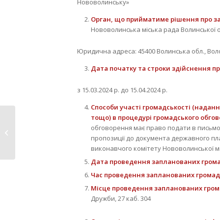
Нововолинську»
Орган, що прийматиме рішення про з
Нововолинська міська рада Волинської о
Юридична адреса: 45400 Волинська обл., Вол
Дата початку та строки здійснення п
з 15.03.2024 р. до 15.04.2024 р.
Способи участі громадськості (наданн
тощо) в процедурі громадського обго
Працівників
обговорення має право подати в письмов
комунальної галузі
пропозиції до документа державного план
привітали...
виконавчого комітету Нововолинської мі
Дата проведення запланованих громад
Час проведення запланованих громадс
Місце проведення запланованих грома
Дружби, 27 каб. 304