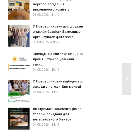
чергове засідання
виконавчого комітету
06.08.2026 - 11:10
У Нововолинську для дружин
зниклих безвісти Захисників
організували фотосесію
06.08.2026 - 08:22
«Виходь на світло!»: офіційна
праця – твій соціальний
захист
04.08.2026 - 15:19
У Нововолинську відбудуться
заходи з нагоди Дня молоді
04.08.2026 - 14:50
Як отримати компенсацію за
товари, придбані для
ветеранського бізнесу
04.08.2026 - 14:11