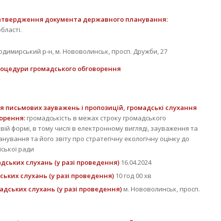
атвердження документа державного планування:
бласті.
одимирський р-н, м. Нововолинськ, просп. Дружби, 27
роцедури громадського обговорення
я письмових зауважень і пропозицій, громадські слухання
ворення:
громадськість в межах строку громадського
ій формі, в тому числі в електронному вигляді, зауваження та
ування та його звіту про стратегічну екологічну оцінку до
ської ради
ських слухань (у разі проведення)
16.04.2024
ьких слухань (у разі проведення)
10 год 00 хв
дських слухань (у разі проведення)
м. Нововолинськ, просп.