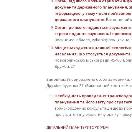
Орган, від якого можна отримати інф
документа державного планування, зв
інформацією, у тому числі пов’язаною
державного планування:
Виконавчий к
Орган, до якого подаються зауваження
строки подання зауважень і пропозиц
Волинської області, vykonk@nov- gov.ua, з 
Місцезнаходження наявної екологічної 
населення, що стосується документа
Нововолинської міської ради, 45400, Вол
Дружби, 27
Замовник/Уповноважена особа замовника: 45
Дружби, будинок 27 (Виконавчий комітет Нов
Необхідність проведення транскордо
планування та його звіту про стратег
транскордонних консультацій щодо прое
про стратегічну екологічну оцінку – відсу
ДЕТАЛЬНИЙ ПЛАН ТЕРИТОРІЇ (PDF)