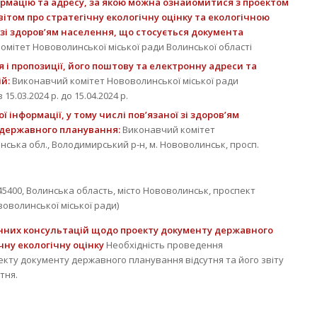
ормацію та адресу, за якою можна ознайомитися з проектом
ітом про стратегічну екологічну оцінку та екологічною
 зі здоров’ям населення, що стосується документа
омітет Нововолинської міської ради Волинської області
 і пропозиції, його поштову та електронну адреси та
ій:
Виконавчий комітет Нововолинської міської ради
15.03.2024 р. до 15.04.2024 р.
інформації, у тому числі пов’язаної зі здоров’ям
 державного планування:
Виконавчий комітет
инська обл., Володимирський р-н, м. Нововолинськ, просп.
400, Волинська область, місто Нововолинськ, проспект
оволинської міської ради)
нних консультацій щодо проекту документу державного
ічну екологічну оцінку
Необхідність проведення
кту документу державного планування відсутня та його звіту
тня.