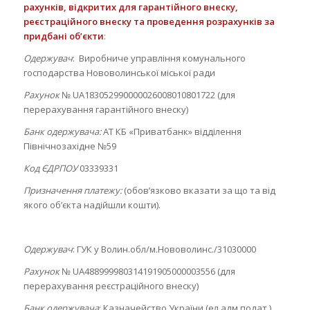
рахунків, відкритих для гарантійного внеску,
реєстраційного внеску та проведення розрахунків за
придбані об’єкти
:
Одержувач
: Виробниче управління комунального
господарства Нововолинської міської ради
Рахунок
№ UA183052990000026008010801722 (для
перерахування гарантійного внеску)
Банк одержувача:
АТ КБ «Приватбанк» відділення
Північнозахідне №59
Код ЄДРПОУ
03339331
Призначення платежу:
(обов’язково вказати за що та від
якого об’єкта надійшли кошти).
Одержувач
: ГУК у Волин.обл/м.Нововолинс./31030000
Рахунок
№ UA488999980314191905000003556 (для
перерахування реєстраційного внеску)
Банк одержувача
: Казначейство України (ел.адм.подат.)