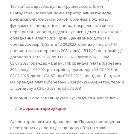
2
190,7 м
за адресою: вулиця Грушевського, 8, смт
Благодатне, Нововолинська територіальна громада,
Володимир-Волинський район, Волинська область,
фундамент – цегла, стіни – цегла, покрівля – а/ц листи,
перекриття – дерево, підлога – дошки, цемент. Інженерне
обладнання: електрика. Приміщення знаходиться в
оренді. Договір № 85 від 12.09.2022, орендар – Багач Л.М.
орендна плата (березень 2024 року) – 511,40 грн, термін дії
договору з 12.09.2022 по 11.09.2027; договір № 31 від
03.07.2023, орендар – Багач Л.М. орендна плата (березень
2024 року) – 679,96 грн, термін дії договору з 03.07.2023 по
02.07.2028; договір № 67 від 03.07.2023, орендар – Владико
І.О. орендна плата (березень 2024 року) – 934,94 грн, термін
дії договору з 03.07.2023 по 02.07.2028.
Інформація про земельну ділянку: комунальна власність.
Інформація про аукціон.
Аукціон проводиться відповідно до Порядку проведення
електронних аукціонів для продажу об’єктів малої
приватизації та визначення додаткових умов продажу,