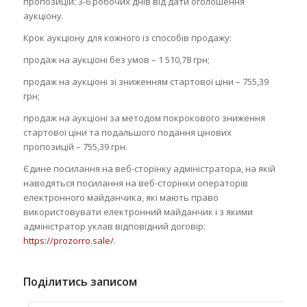
пропозицій: 3-6 робочих днів від дати оголошення
аукціону.
Крок аукціону для кожного із способів продажу:
продаж на аукціоні без умов – 1 510,78 грн;
продаж на аукціоні зі зниженням стартової ціни – 755,39
грн;
продаж на аукціоні за методом покрокового зниження
стартової ціни та подальшого подання цінових
пропозицій – 755,39 грн.
Єдине посилання на веб-сторінку адміністратора, на якій
наводяться посилання на веб-сторінки операторів
електронного майданчика, які мають право
використовувати електронний майданчик і з якими
адміністратор уклав відповідний договір:
https://prozorro.sale/
.
Поділитись записом