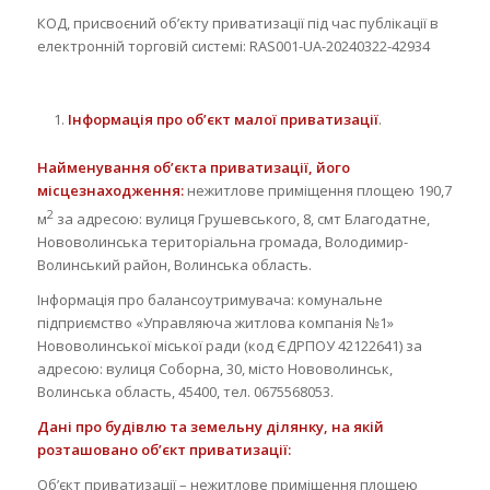
КОД, присвоєний об’єкту приватизації під час публікації в
електронній торговій системі: RAS001-UA-20240322-42934
Інформація про об’єкт малої приватизації
.
Найменування об’єкта приватизації, його
місцезнаходження:
нежитлове приміщення площею 190,7
2
м
за адресою: вулиця Грушевського, 8, смт Благодатне,
Нововолинська територіальна громада, Володимир-
Волинський район, Волинська область.
Інформація про балансоутримувача: комунальне
підприємство «Управляюча житлова компанія №1»
Нововолинської міської ради (код ЄДРПОУ 42122641) за
адресою: вулиця Соборна, 30, місто Нововолинськ,
Волинська область, 45400, тел. 0675568053.
Дані про будівлю та земельну ділянку, на якій
розташовано об’єкт приватизації:
Об’єкт приватизації – нежитлове приміщення площею