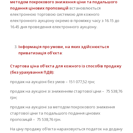
методом покрокового зниження ціни та подальшого
подання цінових пропозицій
встановлюється
електронною торговою системою для кожного
електронного аукціону окремо в проміжку часу з 16.15 до
16.45 дня проведення електронного аукціону.
Інформація про умови, на яких здійснюється
приватизація об’єкта
:
Стартова ціна об’єкта для кожного із способів продажу
(без урахування ПДВ):
продаж на аукціоні без умов – 151 077,52 грн;
продаж на аукціоні зі зниженням стартової ціни – 75 538,76
грн;
продаж на аукціоні за методом покрокового зниження
стартової ціни та подальшого подання цінових
пропозицій – 75 538,76 грн.
На ціну продажу об’єкта нараховується податок на додану