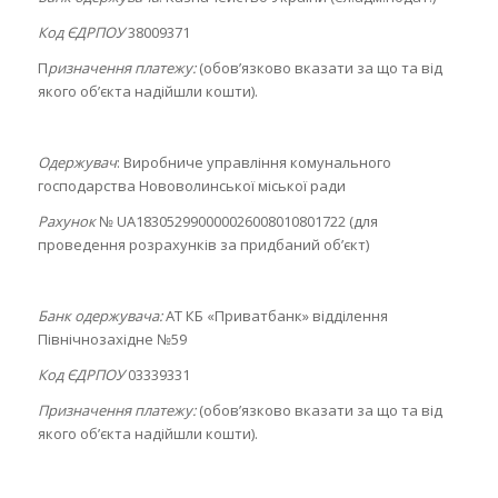
Код ЄДРПОУ
38009371
П
ризначення платежу:
(обов’язково вказати за що та від
якого об’єкта надійшли кошти).
Одержувач
: Виробниче управління комунального
господарства Нововолинської міської ради
Рахунок
№ UA183052990000026008010801722 (для
проведення розрахунків за придбаний об’єкт)
Банк одержувача:
АТ КБ «Приватбанк» відділення
Північнозахідне №59
Код ЄДРПОУ
03339331
Призначення платежу:
(обов’язково вказати за що та від
якого об’єкта надійшли кошти).