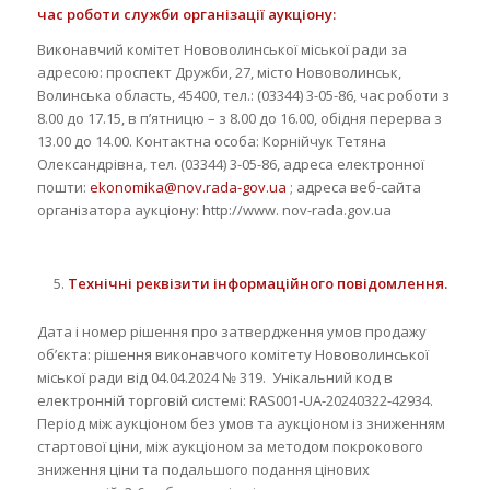
час роботи служби організації аукціону:
Виконавчий комітет Нововолинської міської ради за
адресою: проспект Дружби, 27, місто Нововолинськ,
Волинська область, 45400, тел.: (03344) 3-05-86, час роботи з
8.00 до 17.15, в п’ятницю – з 8.00 до 16.00, обідня перерва з
13.00 до 14.00. Контактна особа: Корнійчук Тетяна
Олександрівна, тел. (03344) 3-05-86, адреса електронної
пошти:
ekonomika@nov.rada-gov.ua
; адреса веб-сайта
організатора аукціону: http://www. nov-rada.gov.ua
Технічні реквізити інформаційного повідомлення.
Дата і номер рішення про затвердження умов продажу
об’єкта: рішення виконавчого комітету Нововолинської
міської ради від 04.04.2024 № 319. Унікальний код в
електронній торговій системі: RAS001-UA-20240322-42934.
Період між аукціоном без умов та аукціоном із зниженням
стартової ціни, між аукціоном за методом покрокового
зниження ціни та подальшого подання цінових