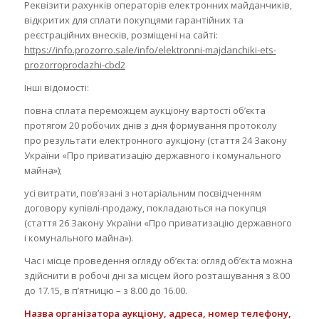
Реквізити рахунків операторів електронних майданчиків,
відкритих для сплати покупцями гарантійних та
реєстраційних внесків, розміщені на сайті:
https://info.prozorro.sale/info/elektronni-majdanchiki-ets-
prozorroprodazhi-cbd2
Інші відомості:
повна сплата переможцем аукціону вартості об’єкта
протягом 20 робочих днів з дня формування протоколу
про результати електронного аукціону (стаття 24 Закону
України «Про приватизацію державного і комунального
майна»);
усі витрати, пов’язані з нотаріальним посвідченням
договору купівлі-продажу, покладаються на покупця
(стаття 26 Закону України «Про приватизацію державного
і комунального майна»).
Час і місце проведення огляду об’єкта: огляд об’єкта можна
здійснити в робочі дні за місцем його розташування з 8.00
до 17.15, в п’ятницю – з 8.00 до 16.00.
Назва організатора аукціону, адреса, номер телефону,