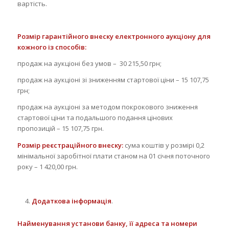
вартість.
Розмір гарантійного внеску електронного аукціону для
кожного із способів:
продаж на аукціоні без умов – 30 215,50 грн;
продаж на аукціоні зі зниженням стартової ціни – 15 107,75
грн;
продаж на аукціоні за методом покрокового зниження
стартової ціни та подальшого подання цінових
пропозицій – 15 107,75 грн.
Розмір реєстраційного внеску:
сума коштів у розмірі 0,2
мінімальної заробітної плати станом на 01 січня поточного
року – 1 420,00 грн.
Додаткова інформація
.
Найменування установи банку, її адреса та номери