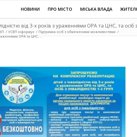
НОВИНИ
ПРО МІСТО
МІСЬКА ВЛАДА
ЖИТЕЛ
лідністю від 3-х років з ураженнями ОРА та ЦНС, та осіб з
ВП
/
УСВП інформує
/
Підтримка осіб з обмеженими можливостями
/
ураженнями ОРА та ЦНС, ...