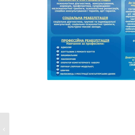
Перелік соціальних
гарантій, які