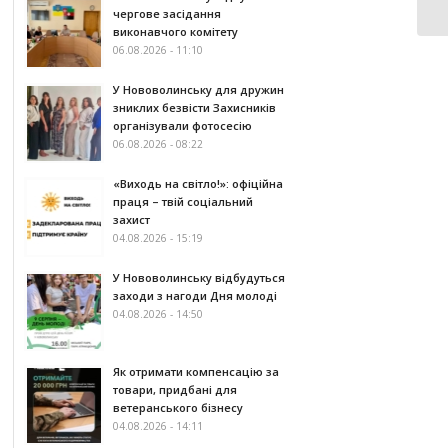
чергове засідання
виконавчого комітету
06.08.2026 - 11:10
У Нововолинську для дружин
зниклих безвісти Захисників
організували фотосесію
06.08.2026 - 08:22
«Виходь на світло!»: офіційна
праця – твій соціальний
захист
04.08.2026 - 15:19
У Нововолинську відбудуться
заходи з нагоди Дня молоді
04.08.2026 - 14:50
Як отримати компенсацію за
товари, придбані для
ветеранського бізнесу
04.08.2026 - 14:11