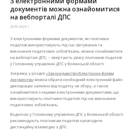
З електронними формами
документів можна ознайомитися
на вебпорталі ДПС
/
20.05.2024
З електронними формами документів, які платники
податків використовують під час звітування та
виконання податкових зобов’язань, можна ознайомитися
на вебпорталі ДПС, – звертають увагу платників податків
у Головному управлінні ДПС у Волинській області.
Зокрема, у розділі
«Законодавство/Електронні форми
документів»
можна обрати необхідний електронний файл-
декларацію залежно від податку чи збору, а також
ознайомитися з іншими електронними документами, що
використовують платники податків під час виконання
податкових зобов’язань.
Водночас у Головному управлінні ДПС у Волинській області
рекомендують платникам податків налагодити
дистанційну взаємодію з ДПС.