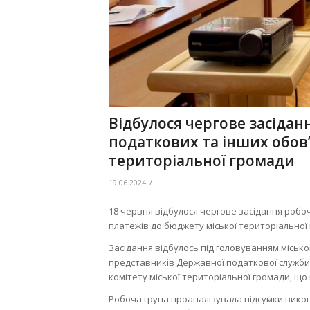
Відбулося чергове засідан
податкових та інших обов
територіальної громади
/
19.06.2024
18 червня відбулося чергове засідання робо
платежів до бюджету міської територіальної
Засідання відбулось під головуванням місько
представників Державної податкової служби,
комітету міської територіальної громади, 
Робоча група проаналізувала підсумки викона