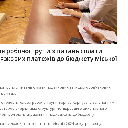
ня робочої групи з питань сплати
’язкових платежів до бюджету міської
чої групи з питань сплати податкових та інших обов’язкових
 громади.
го голови, голови робочої групи Бориса Карпуса із залученням
 старост, керівників структурних підрозділів виконавчого
що контролюють справляння надходжень до бюджету.
ння доходів за перші п’ять місяців 2024 року, розглянула