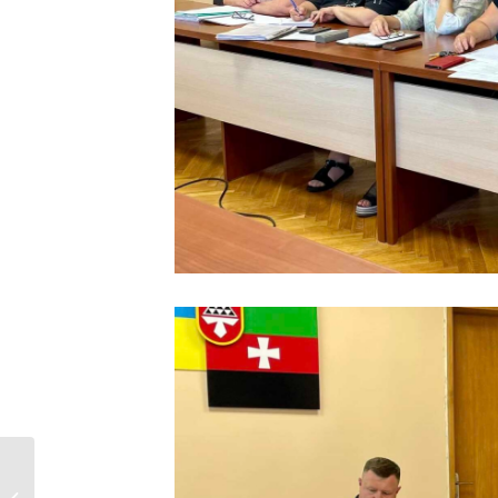
У Нововолинську
відбулася