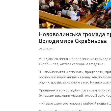
Нововолинська громада пр
Володимира Скребньова
/
29.07.2024
У неділю, 28 липня, Нововолинська громада
Скребньова, жителя селища Благодатне.
Він любив життя. Хотів жити, працювати, мріят
російський ворог напав на нашу землю, Волод
рідних, друзів, за кожного з нас. Низько схи
Прощання з воїном відбулося у храмі Воскрес
близьким висловив міський голова Борис Кар
– Низько схиляємо голови у глибокій пошані 