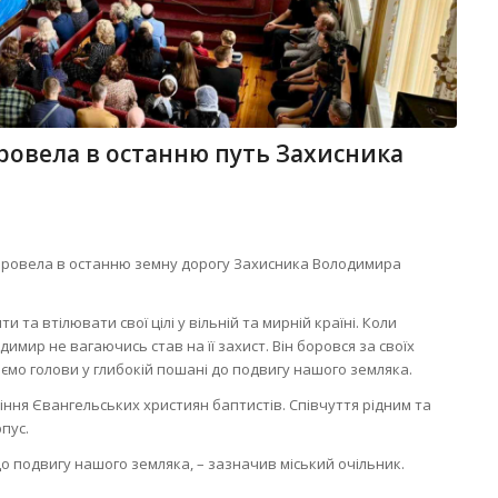
овела в останню путь Захисника
 провела в останню земну дорогу Захисника Володимира
и та втілювати свої цілі у вільній та мирній країні. Коли
имир не вагаючись став на її захист. Він боровся за своїх
ляємо голови у глибокій пошані до подвигу нашого земляка.
іння Євангельських християн баптистів. Співчуття рідним та
пус.
до подвигу нашого земляка, – зазначив міський очільник.