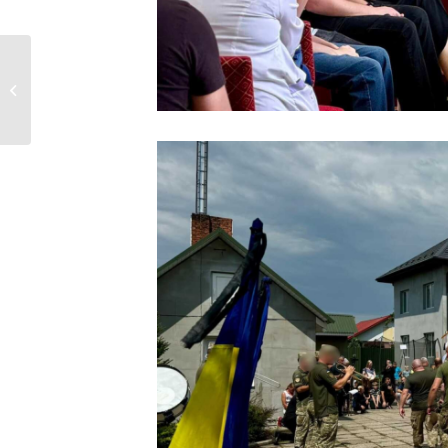
Напередодні
професійного свята у
Нововолинську...