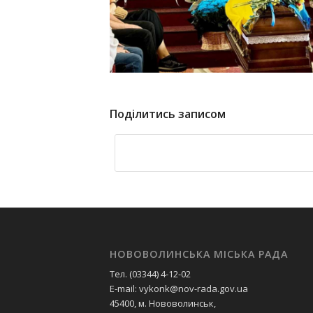
Поділитись записом
НОВОВОЛИНСЬКА МІСЬКА РАДА
Тел. (03344) 4-12-02
E-mail: vykonk@nov-rada.gov.ua
45400, м. Нововолинськ,