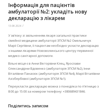
Інформація для пацієнтів
амбулаторії №2: укладіть нову
декларацію з лікарем
/
13.08.2024
У зв’язку зі звільненням лікаря загальної практики
сімейної медицини амбулаторії ЗПСМ №2 Омельничук
Марії Сергіївни, її пацієнтам необхідно укласти декларацію
з іншими лікарями Нововолинського центру первинної
медико-санітарної допомоги.
Вільні місця є в Анни Вікторівни Клец, Ярослави
Олександірни Вдовенко (амбулаторія ЗПСМ №2), Інни
Віталіївни Панасюк (амбулаторія ЗПСМ №4), Марії Віталіївни
Азізбербієвої (амбулаторія ЗПСМ №1).
Переукласти декларацію можна з понеділка по п’ятницю з
8:00 до 15:00 за номером телефону: +380689431846.
Поділитись записом