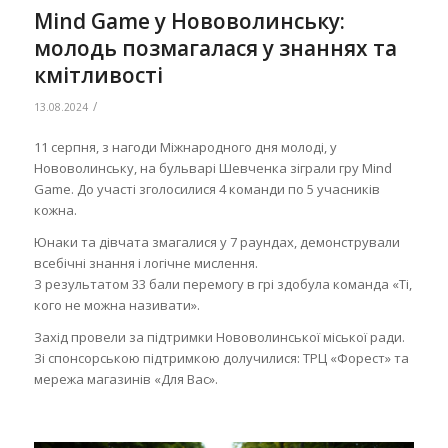
Mind Game у Нововолинську:
молодь позмагалася у знаннях та
кмітливості
/
13.08.2024
11 серпня, з нагоди Міжнародного дня молоді, у
Нововолинську, на бульварі Шевченка зіграли гру Mind
Game. До участі зголосилися 4 команди по 5 учасників
кожна.
Юнаки та дівчата змагалися у 7 раундах, демонстрували
всебічні знання і логічне мислення.
З результатом 33 бали перемогу в грі здобула команда «Ті,
кого не можна називати».
Захід провели за підтримки Нововолинської міської ради.
Зі спонсорською підтримкою долучилися: ТРЦ «Форест» та
мережа магазинів «Для Вас».