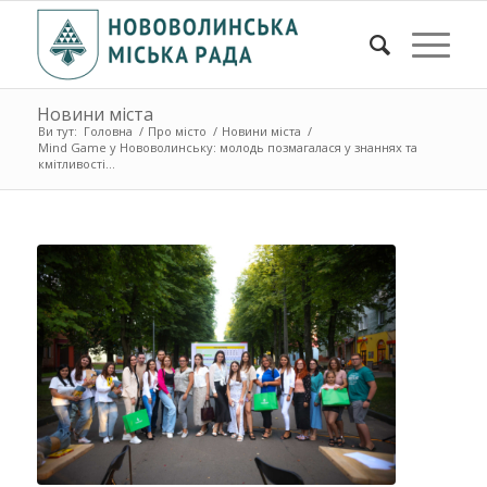
Новини міста
Ви тут:
Головна
/
Про місто
/
Новини міста
/
Mind Game у Нововолинську: молодь позмагалася у знаннях та
кмітливості...