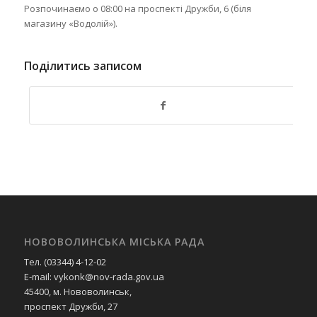
Розпочинаємо о 08:00 на проспекті Дружби, 6 (біля
магазину «Водолій»).
Поділитись записом
НОВОВОЛИНСЬКА МІСЬКА РАДА
Тел. (03344) 4-12-02
E-mail: vykonk@nov-rada.gov.ua
45400, м. Нововолинськ,
проспект Дружби, 27