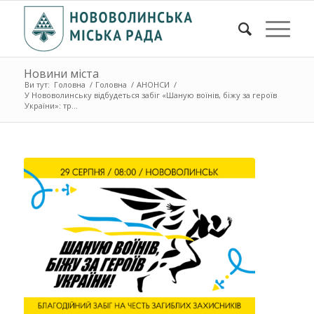
Новини міста
Ви тут:
Головна
/
Головна
/
АНОНСИ
/
У Нововолинську відбудеться забіг «Шаную воїнів, біжу за героїв
України»: тр...