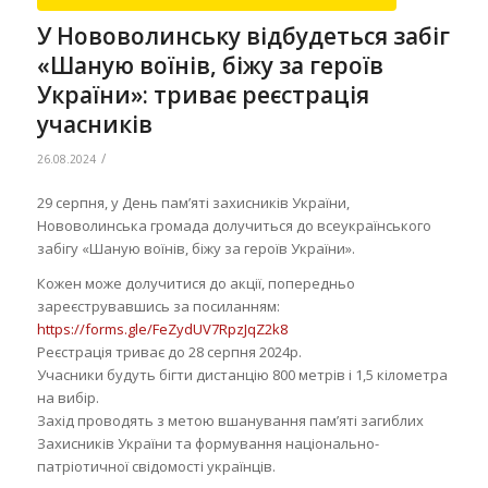
У Нововолинську відбудеться забіг
«Шаную воїнів, біжу за героїв
України»: триває реєстрація
учасників
/
26.08.2024
29 серпня, у День пам’яті захисників України,
Нововолинська громада долучиться до всеукраїнського
забігу «Шаную воїнів, біжу за героїв України».
Кожен може долучитися до акції, попередньо
зареєструвавшись за посиланням:
https://forms.gle/FeZydUV7RpzJqZ2k8
Реєстрація триває до 28 серпня 2024р.
Учасники будуть бігти дистанцію 800 метрів і 1,5 кілометра
на вибір.
Захід проводять з метою вшанування пам’яті загиблих
Захисників України та формування національно-
патріотичної свідомості українців.