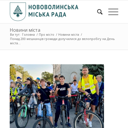
Новини міста
Ви тут:
Головна
/
Про місто
/
Новини міста
/
Понад 200 мешканців громади долучилися до велопробігу на День
міста...