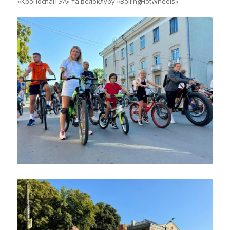
«Кроноспан УА» та велоклубу «BoilingHotWheels».