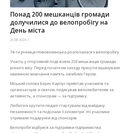
Понад 200 мешканців громади
долучилися до велопробігу на
День міста
/
25.08.2024
74-та річниця Нововолинська розпочалася з велопробігу.
Участь у спортивній події взяли 250 мешканців громади
різного віку. Перед початком заходу присутні вшанували
хвилиною мовчання памʼять загиблих Героїв.
Міський голова Борис Карпус привітав учасників та
організаторів зі святом, подякував велолюбителям за
активність, а спонсорам — за підтримку.
Любителі крутити педалі стартували від майдану
Незалежності та подолали 3 кілометри. Усі учасники
отримали подарунки від спонсорів.
Велопробіг відбувся за підтримки підприємства