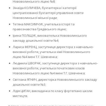
Нововолинського ліцею №8;
Зінаїда КОЛИЧЕВА, бухгалтерка І категорії
централізованої бухгалтерії управління освіти
Нововолинської міської ради;
Тетяна МАКСИМЧУК, учителька історії та
правознавства Грядівського ліцею;
Ірина ПОЛІЩУК, вихователька Нововолинського
закладу дошкільної освіти №4;
Лариса ФЕРЕНЦ, заступниця директора з навчально-
виховної роботи, учителька хімії Нововолинського
ліцею №4 імені Т.Г. Шевченка;
Людмила ШВОРАК, заступниця директора з навчально-
виховної роботи, учителька початкових класів
Нововолинського ліцею №4 імені Т.Г. Шевченка;
Світлана ЯГНИЧ, директорка Нововолинського закладу
дошкільної освіти №3;
Лідія ЦИГАН, викладачка по класу фортепіано школи
мистецтв.