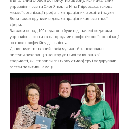
З вітальним словом до присутніх звернулися начальник
управління освіти Олег Янюк та Ніна Гніровська, голова
міської організації профспілки працівників освіти і науки.
Вони також вручили відзнаки працівникам освітньої
сфери.
Загалом понад 100 педагогів були відзначені подяками
управління освіти та нагородами профспілкової організації
за свою професійну діяльність.
Доповнили святковий захід музичні й танцювальні
виступи вихованців центру дитячої та юнацької
творчості, які створили святкову атмосферу і подарували
гостям позитивні емоції.