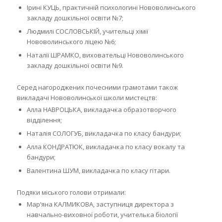
Ірині КУЦЬ, практичній психологині Нововолинського
закладу дошкільної освіти №7;
Людмилі СОСЛОВСЬКІЙ, учительці хімії
Нововолинського ліцею №6;
Наталії ШРАМКО, виховательці Нововолинського
закладу дошкільної освіти №9.
Серед нагороджених почесними грамотами також
викладачі Нововолинської школи мистецтв:
Алла НАВРОЦЬКА, викладачка образотворчого
відділення;
Наталія СОЛОГУБ, викладачка по класу бандури;
Алла КОНДРАТЮК, викладачка по класу вокалу та
бандури;
Валентина ШУМ, викладачка по класу гітари.
Подяки міського голови отримали:
Мар’яна КАЛМИКОВА, заступниця директора з
навчально-виховної роботи, учителька біології