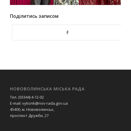
Поділитись записом
НОВОВОЛИНСЬКА МІСЬКА РАДА
Тел. (03344) 4-12-02
E-mail: vykonk@nov-rada.gov.ua
45400, м. Нововолинськ,
проспект Дружби, 27