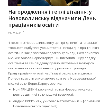
Нагородження і теплі вітання: у
Нововолинську відзначили День
працівників освіти
/
05.10.2024
4 жовтня в Нововолинському центрі дитячої та юнацької
творчості відбулися урочистості з нагоди Дня працівників
освіти. На захід завітали педагоги громади, яких привітав
міський голова Борис Карпус. Він висловив щиру подяку
освітянам за самовіддану працю, виховання молодого
покоління та значний внесок у розвиток громади.
Кращі працівники освітньої галузі отримали відзнаки.
Почесні грамоти виконавчого комітету Нововолинської
міської ради Борис Карпус вручив:
Ілоні ГРИЦЕВИЧ, керівниці гуртка Нововолинського
центру дитячої та юнацької творчості;
Андрію КИРИЧУКУ, учителю математики й інформатики
Нововолинського ліцею №3;