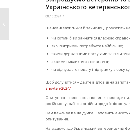
Українського ветерансько
/
08.10.2024
Долучайтеся до
навчання з
Шановні захисники й захисниці, розкажіть на
національного ...
чи хотіли б ви зайнятися власною справо
якої підтримки потребуєте найбільше;
якими державними послугами та пільгами 
з якими викликами стикаєтеся;
чи відчуваєте повагу і підтримку з боку су
Щоб долучитися – дайте відповіді на запитан
zhovten-2024/
Опитування повністю анонімне і проводить
російсько-української війни щодо їхніх актуа
Нам важлива ваша думка. Заповніть анкету 
опитування.
Нагадаємо, що Український ветеранський ф