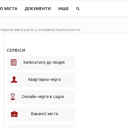
Ю МІСТА
ДОКУМЕНТИ
ІНШЕ
теранок взяти участь у опитуванні Українського в...
СЕРВІСИ
Записатися до лікаря
Квартирна черга
Онлайн-черга в садок
Вакансії міста