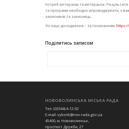
потреб ветеранів та ветеранок. Результати 
та програми необхідно впроваджувати, є ва
захисників та захисниць.
Усі наші дослідження – за посиланням:
https:/
Поділитись записом
НОВОВОЛИНСЬКА МІСЬКА РАДА
Тел. (03344) 4-12-02
E-mail: vykonk@nov-rada.gov.ua
45400, м. Нововолинськ,
проспект Дружби, 27