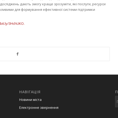
досліджень дають змогу краще зрозуміти, які послуги, ресурси
жливими для формування ефективної системи підтримки
/bit.ly/3HchUKO.
НАВІГАЦІЯ
Новини міста
Електронне звернення