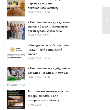
чергове засідання
виконавчого комітету
06.08.2026 - 11:10
У Нововолинську для дружин
зниклих безвісти Захисників
організували фотосесію
06.08.2026 - 08:22
«Виходь на світло!»: офіційна
праця – твій соціальний
захист
04.08.2026 - 15:19
У Нововолинську відбудуться
заходи з нагоди Дня молоді
04.08.2026 - 14:50
Як отримати компенсацію за
товари, придбані для
ветеранського бізнесу
04.08.2026 - 14:11