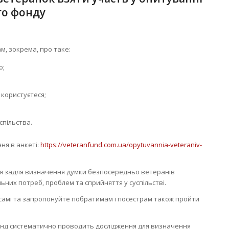
го фонду
м, зокрема, про таке:
ю;
користуєтеся;
спільства.
ня в анкеті:
https://veteranfund.com.ua/opytuvannia-veteraniv-
ся задля визначення думки безпосередньо ветеранів
льних потреб, проблем та сприйняття у суспільстві.
самі та запропонуйте побратимам і посестрам також пройти
онд систематично проводить дослідження для визначення