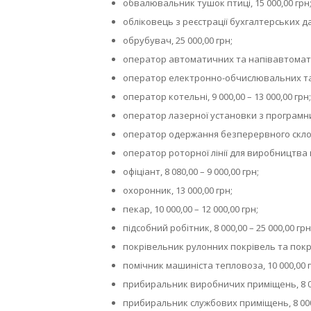
обвалювальник тушок птиці, 15 000,00 грн
обліковець з реєстрації бухгалтерських дан
обрубувач, 25 000,00 грн;
оператор автоматичних та напівавтоматичн
оператор електронно-обчислювальних та 
оператор котельні, 9 000,00 – 13 000,00 грн;
оператор лазерної установки з програмни
оператор одержання безперервного склово
оператор роторної лінії для виробництва в
офіціант, 8 080,00 – 9 000,00 грн;
охоронник, 13 000,00 грн;
пекар, 10 000,00 – 12 000,00 грн;
підсобний робітник, 8 000,00 – 25 000,00 грн
покрівельник рулонних покрівель та покрів
помічник машиніста тепловоза, 10 000,00 г
прибиральник виробничих приміщень, 8 000
прибиральник службових приміщень, 8 000