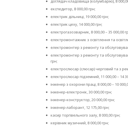
доглядач кладовища (колумбарію), 8 000,00
експедитор, 8 000,00 грн;
електрик дільниці, 19 000,00 грн;
електрик цеху, 14 000,00 грн;
електрогазозварник, 8 000,00 – 35 000,00 г
електромонтажник з освітлення та освітлюв
електромонтер з ремонту та обслуговуванн
електромонтер з ремонту та обслуговування
грн;
електрослюсар (слюсар) черговий та з ремо
електрослюсар підземний, 11 000,00 – 14 30
інженер з охорони праці, 8 000,00 – 10 000,0
інженер-електронік, 30 000,00 грн;
інженер-конструктор, 20 000,00 грн;
інженер-лаборант, 12 175,00 грн;
касир торгівельного залу, 8 000,00 грн;
керівник музичний, 8 000,00 грн;