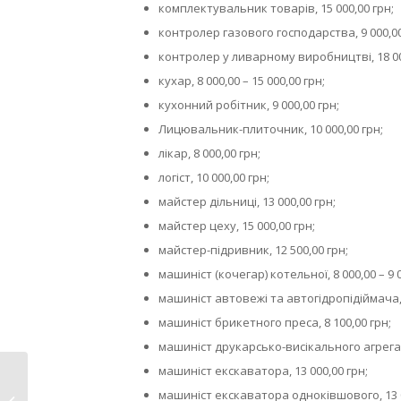
комплектувальник товарів, 15 000,00 грн;
контролер газового господарства, 9 000,00
контролер у ливарному виробництві, 18 00
кухар, 8 000,00 – 15 000,00 грн;
кухонний робітник, 9 000,00 грн;
Лицювальник-плиточник, 10 000,00 грн;
лікар, 8 000,00 грн;
логіст, 10 000,00 грн;
майстер дільниці, 13 000,00 грн;
майстер цеху, 15 000,00 грн;
майстер-підривник, 12 500,00 грн;
машиніст (кочегар) котельної, 8 000,00 – 9 0
машиніст автовежі та автогідропідіймача, 
машиніст брикетного преса, 8 100,00 грн;
машиніст друкарсько-висікального агрегата
машиніст екскаватора, 13 000,00 грн;
Мобільні медичні
машиніст екскаватора одноківшового, 13 0
бригади Червоного