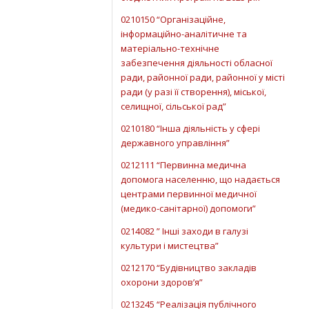
0210150 “Організаційне,
інформаційно-аналітичне та
матеріально-технічне
забезпечення діяльності обласної
ради, районної ради, районної у місті
ради (у разі її створення), міської,
селищної, сільської рад”
0210180 “Інша діяльність у сфері
державного управління”
0212111 “Первинна медична
допомога населенню, що надається
центрами первинної медичної
(медико-санітарної) допомоги”
0214082 ” Інші заходи в галузі
культури і мистецтва”
0212170 “Будівництво закладів
охорони здоров’я”
0213245 “Реалізація публічного