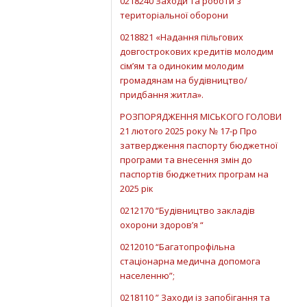
0218240 Заходи та роботи з
територіальної оборони
0218821 «Надання пільгових
довгострокових кредитів молодим
сім’ям та одиноким молодим
громадянам на будівництво/
придбання житла».
РОЗПОРЯДЖЕННЯ МІСЬКОГО ГОЛОВИ
21 лютого 2025 року № 17-р Про
затвердження паспорту бюджетної
програми та внесення змін до
паспортів бюджетних програм на
2025 рік
0212170 “Будівництво закладів
охорони здоров’я “
0212010 “Багатопрофільна
стаціонарна медична допомога
населенню”;
0218110 ” Заходи із запобігання та