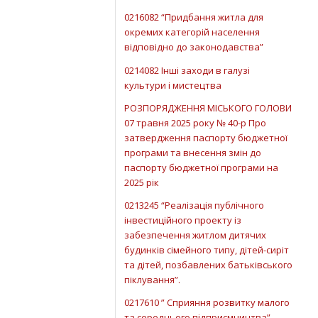
0216082 “Придбання житла для
окремих категорій населення
відповідно до законодавства”
0214082 Інші заходи в галузі
культури і мистецтва
РОЗПОРЯДЖЕННЯ МІСЬКОГО ГОЛОВИ
07 травня 2025 року № 40-р Про
затвердження паспорту бюджетної
програми та внесення змін до
паспорту бюджетної програми на
2025 рік
0213245 “Реалізація публічного
інвестиційного проекту із
забезпечення житлом дитячих
будинків сімейного типу, дітей-сиріт
та дітей, позбавлених батьківського
піклування”.
0217610 ” Сприяння розвитку малого
та середнього підприємництва”