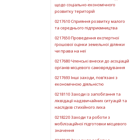
щодо соціально-економічного
розвитку територій
0217610 Сприяння розвитку малого
та середнього підприємництва
0217650 Проведення експертної
грошової оцінки земельної ділянки
чи права на неї
0217680 Членські внески до асоціацій
органів місцевого самоврядування
0217693 Інші заходи, пов’язані з
економічною діяльністю
0218110 Заходи із запобігання та
ліквідації надзвичайних ситуацій та
наслідків стихійного лиха
0218220 Заходи та роботи з
мобілізаційної підготовки місцевого
значення