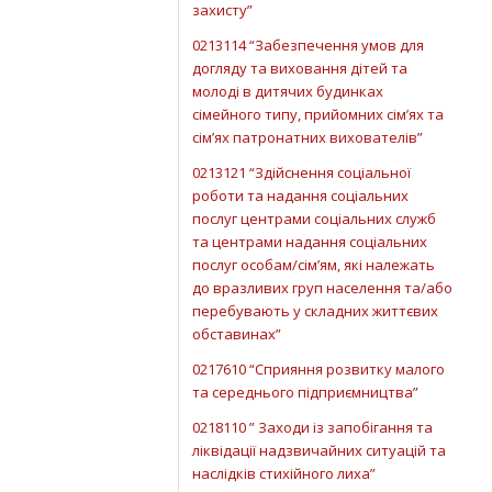
захисту”
0213114 “Забезпечення умов для
догляду та виховання дітей та
молоді в дитячих будинках
сімейного типу, прийомних сім’ях та
сім’ях патронатних вихователів”
0213121 “Здійснення соціальної
роботи та надання соціальних
послуг центрами соціальних служб
та центрами надання соціальних
послуг особам/сім’ям, які належать
до вразливих груп населення та/або
перебувають у складних життєвих
обставинах”
0217610 “Сприяння розвитку малого
та середнього підприємництва”
0218110 ” Заходи із запобігання та
ліквідації надзвичайних ситуацій та
наслідків стихійного лиха”