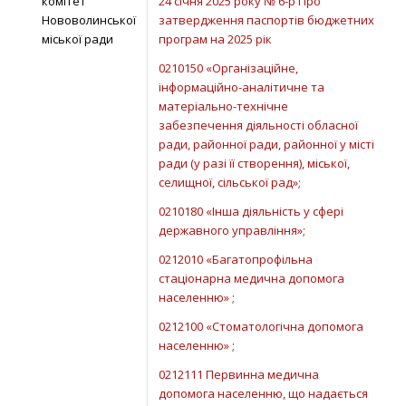
комітет
24 січня 2025 року № 6-р Про
Нововолинської
затвердження паспортів бюджетних
міської ради
програм на 2025 рік
0210150 «Організаційне,
інформаційно-аналітичне та
матеріально-технічне
забезпечення діяльності обласної
ради, районної ради, районної у місті
ради (у разі її створення), міської,
селищної, сільської рад»;
0210180 «Інша діяльність у сфері
державного управління»;
0212010 «Багатопрофільна
стаціонарна медична допомога
населенню» ;
0212100 «Стоматологічна допомога
населенню» ;
0212111 Первинна медична
допомога населенню, що надається