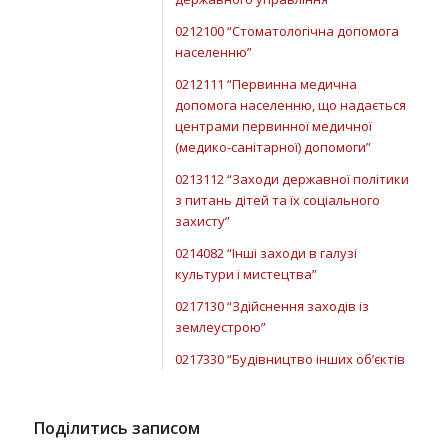
0212100 “Стоматологічна допомога
населенню”
0212111 “Первинна медична
допомога населенню, що надається
центрами первинної медичної
(медико-санітарної) допомоги”
0213112 “Заходи державної політики
з питань дітей та їх соціального
захисту”
0214082 “Інші заходи в галузі
культури і мистецтва”
0217130 “Здійснення заходів із
землеустрою”
0217330 “Будівництво інших об’єктів
комунальної власності”
0217350 “Розроблення схем
Поділитись записом
планування та забудови територій