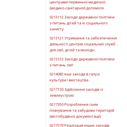
центрами первинної медичної
(медико-санітарної) допомоги
0213112 Заходи державної політики
з питань дітей та їх соціального
захисту
0213121 Утримання та забезпечення
діяльності центрів соціальних служб
для сім’ї, дітей та молоді»;
0213123 Заходи державної політики
з питань сім’ї
0214082 Інші заходи в галузі
культури і мистецтва
0217130 Здійснення заходів із
землеустрою
0217350 Розроблення схем
планування та забудови територій
(містобудівної документації)
0217370 Реалізація інших заходів