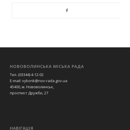
(містобудівної документації)”
0217650 “Проведення експертної
грошової оцінки земельної ділянки
чи права на неї”
0218110 “Заходи із запобігання та
ліквідації надзвичайних ситуацій та
наслідків стихійного лиха”
0218240 “Заходи та роботи з
територіальної оборони”
НОВОВОЛИНСЬКА МІСЬКА РАДА
РОЗПОРЯДЖЕННЯ МІСЬКОГО ГОЛОВИ
Тел. (03344) 4-12-02
11 листопада 2025 року № 97-р Про
E-mail: vykonk@nov-rada.gov.ua
внесення змін до паспортів
45400, м. Нововолинськ,
бюджетних програм на 2025 рік
проспект Дружби, 27
0210150 “Організаційне,
інформаційно-аналітичне та
матеріально-технічне
забезпечення діяльності обласної
ради, районної ради, районної у місті
ради (у разі її створення), міської,
НАВІГАЦІЯ