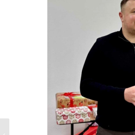
У Нововолинському
центрі соціальних