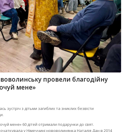
Нововолинську провели благодійну
очуй мене»
улась зустріч з дітьми загиблих та зниклих безвісти
и.
почуй мене» 60 дітей отримали подарунки до свят.
початкувала у Німеччині нововолинянка Наталія Дан в 2014