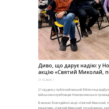
Диво, що дарує надію: у 
акцію «Святий Миколай, п
/
21.12.2024
21 грудня у публічній міській бібліотеці відб
військовослужбовців Нововолинської громад
В межах благодійної акції «Святий Миколай, 
Ініціативу «Святий Миколай, почуй мене» за