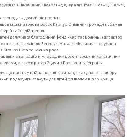
узями з Німеччини, Нідерландів, Ізраїлю, Італії, Польщі, Бельгії,
ю проводять другий рік поспіль.
йшов міський голова Борис Карпус. Очільник громади побажав
 мрій та їх здійснення.
 дітей долучився благодійний фонд «Карітас Волинь» (директор
отеки на чолі з Аліною Регешук, Наталія Мельник — дружина
я Strauss Ukraine, міська рада.
завдяки співпраці з міжнародним волонтерським логістичним
никами, а також ротарійцями з Варшави та України.
м, що навіть у найскладніші часи завдяки єдності та добру
енькі подарунки стануть для дітей символом віри у краще