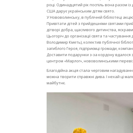
році. Одинадцятий рік поспіль вона разом із др
США дарує українським дітям свято.
У Нововолинську, в публічній бібліотеці акці
Привітати дітей з прийдешніми святами при
дітворі добра, щасливого дитинства, яскравих
Цьогоріч до організації свята та частування
Володимир Кметь), колектив публічної біблі
загиблого Героя, підприємці громади, компані
Доставити подарунки з-за кордону вдалося 
центром «Марлог», нововолинськими перевіз
Благодійна акція стала черговим нагадування
можна творити справжні дива. І нехай ці мал
майбутнє.