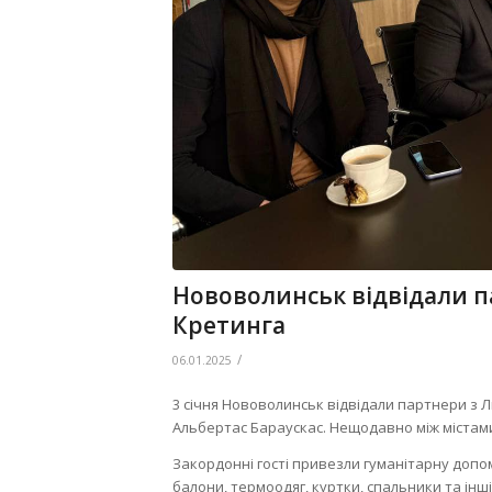
Нововолинськ відвідали п
Кретинга
/
06.01.2025
3 січня Нововолинськ відвідали партнери з 
Альбертас Бараускас. Нещодавно між містами
Закордонні гості привезли гуманітарну допом
балони, термоодяг, куртки, спальники та інші 