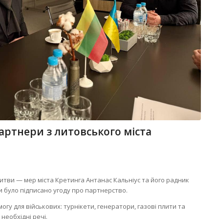
артнери з литовського міста
Литви — мер міста Кретинга Антанас Кальніус та його радник
 було підписано угоду про партнерство.
огу для військових: турнікети, генератори, газові плити та
необхідні речі.