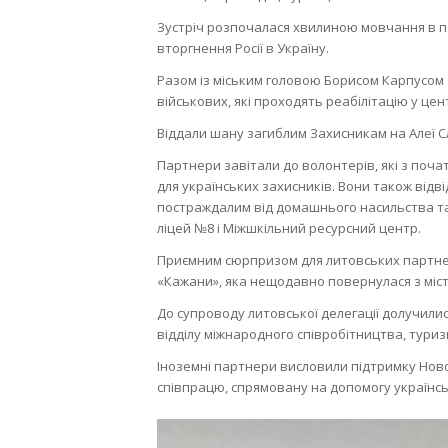
Зустріч розпочалася хвилиною мовчання в п
вторгнення Росії в Україну.
Разом із міським головою Борисом Карпусом 
військових, які проходять реабілітацію у центр
Віддали шану загиблим Захисникам на Алеї С
Партнери завітали до волонтерів, які з поч
для українських захисників. Вони також відв
постраждалим від домашнього насильства та
ліцей №8 і Міжшкільний ресурсний центр.
Приємним сюрпризом для литовських партнер
«Кажани», яка нещодавно повернулася з міст
До супроводу литовської делегації долучили
відділу міжнародного співробітництва, туриз
Іноземні партнери висловили підтримку Нов
співпрацю, спрямовану на допомогу українсь