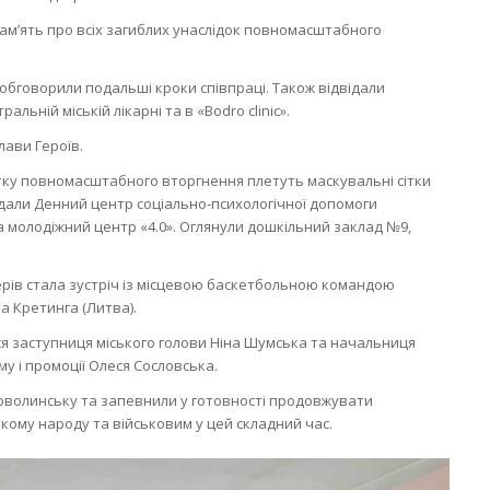
ам’ять про всіх загиблих унаслідок повномасштабного
обговорили подальші кроки співпраці. Також відвідали
альній міській лікарні та в «Bodro clinic».
лави Героїв.
атку повномасштабного вторгнення плетуть маскувальні сітки
ідали Денний центр соціально-психологічної допомоги
 молодіжний центр «4.0». Оглянули дошкільний заклад №9,
ів стала зустріч із місцевою баскетбольною командою
а Кретинга (Литва).
ся заступниця міського голови Ніна Шумська та начальниця
му і промоції Олеся Сословська.
оволинську та запевнили у готовності продовжувати
кому народу та військовим у цей складний час.