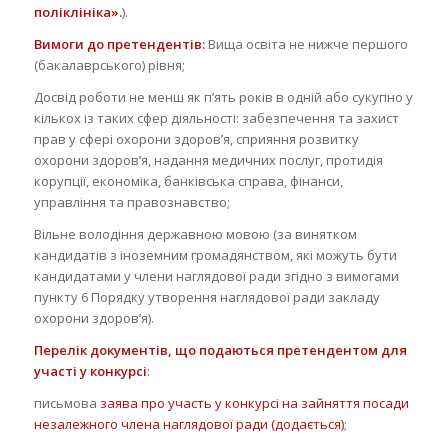
поліклініка».
).
Вимоги до претендентів:
Вища освіта не нижче першого
(бакалаврського) рівня;
Досвід роботи не менш як п’ять років в одній або сукупно у
кількох із таких сфер діяльності: забезпечення та захист
прав у сфері охорони здоров’я, сприяння розвитку
охорони здоров’я, надання медичних послуг, протидія
корупції, економіка, банківська справа, фінанси,
управління та правознавство;
Вільне володіння державною мовою (за винятком
кандидатів з іноземним громадянством, які можуть бути
кандидатами у члени наглядової ради згідно з вимогами
пункту 6 Порядку утворення наглядової ради закладу
охорони здоров’я).
Перелік документів, що подаються претендентом для
участі у конкурсі
:
письмова
заява про участь у конкурсі на зайняття посади
незалежного члена наглядової ради (додається)
;