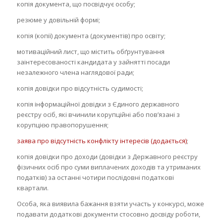
копія документа, що посвідчує особу;
резюме у довільній формі;
копія (копії) документа (документів) про освіту;
мотиваційний лист, що містить обґрунтування
заінтересованості кандидата у зайнятті посади
незалежного члена наглядової ради;
копія довідки про відсутність судимості;
копія інформаційної довідки з Єдиного державного
реєстру осіб, які вчинили корупційні aбo пов’язані з
корупцією правопорушення;
заява про відсутність конфлікту інтересів (додається)
;
копія довідки про доходи (довідки з Державного реєстру
фізичних осіб про суми виплачених доходів та утриманих
податків) за останні чотири послідовні податкові
квартали.
Особа, яка виявила бажання взяти участь у конкурсі, може
подавати додаткові документи стосовно досвіду роботи,