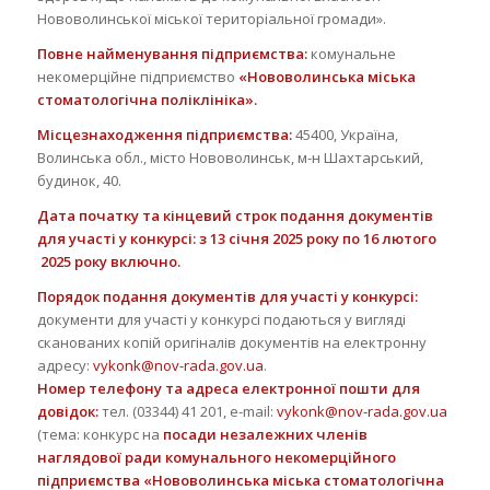
Нововолинської міської територіальної громади».
Повне найменування підприємства:
комунальне
некомерційне підприємство
«Нововолинська міська
стоматологічна поліклініка».
Місцезнаходження підприємства:
45400, Україна,
Волинська обл., місто Нововолинськ, м-н Шахтарський,
будинок, 40.
Дата початку та кінцевий строк подання документів
для участі у конкурсі:
з 13 січня 2025 року по 16 лютого
2025 року включно.
Порядок подання документів для участі у конкурсі:
документи для участі у конкурсі подаються у вигляді
сканованих копій оригіналів документів на електронну
адресу:
vykonk@nov-rada.gov.ua
.
Номер телефону та адреса електронної пошти для
довідок:
тел. (03344) 41 201, e-mail:
vykonk@nov-rada.gov.ua
(тема: конкурс на
посади незалежних членів
наглядової ради комунального некомерційного
підприємства «Нововолинська міська стоматологічна