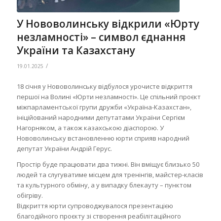
У Нововолинську відкрили «Юрту
незламності» – символ єднання
України та Казахстану
/
19.01.2025
18 січня у Нововолинську відбулося урочисте відкриття
першої на Волині «Юрти незламності». Це спільний проєкт
міжпарламентської групи дружби «Україна-Казахстан»,
ініційований народними депутатами України Сергієм
Нагорняком, а також казахською діаспорою. У
Нововолинську встановленню юрти сприяв народний
депутат України Андрій Герус.
Простір буде працювати два тижні. Він вміщує близько 50
людей та слугуватиме місцем для тренінгів, майстер-класів
та культурного обміну, а у випадку блекауту – пунктом
обігріву.
Відкриття юрти супроводжувалося презентацією
благодійного проєкту зі створення реабілітаційного