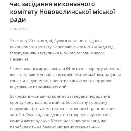
час засідання виконавчого
комітету Нововолинської міської
ради
/
20.02.2025
У четвер, 20 лютого, відбулося чергове засідання
виконавчого комітету Нововолинської міської ради під
головуванням заступника міського голови Миколи
Пасевича.
Члени виконкому розглянули 84 питання порядку денного,
що стосувалися управління комунальним майном, надання
соціальної допомоги, приватизації житла та підтримки
внутрішньо переміщених осіб.
Зокрема, виконавчий комітет затвердив передачу в
оренду комунального майна, безоплатну передачу
нерухомості, а також списання основних і транспортних
засобів. Було надано дозвіл на створення аукціонних
комісій для продажу об’єктів малої приватизації, що
перебувають на балансі місцевих комунальних