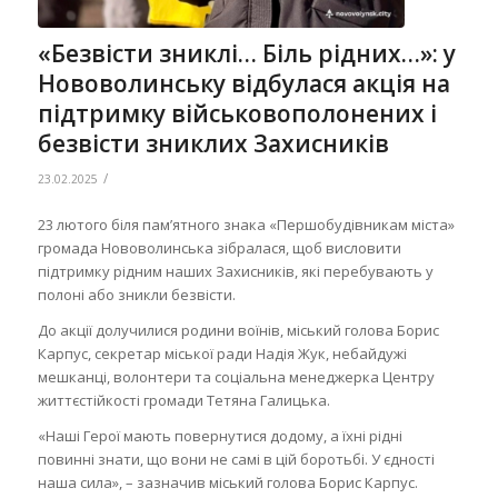
«Безвісти зниклі… Біль рідних…»: у
Нововолинську відбулася акція на
підтримку військовополонених і
безвісти зниклих Захисників
/
23.02.2025
23 лютого біля пам’ятного знака «Першобудівникам міста»
громада Нововолинська зібралася, щоб висловити
підтримку рідним наших Захисників, які перебувають у
полоні або зникли безвісти.
До акції долучилися родини воїнів, міський голова Борис
Карпус, секретар міської ради Надія Жук, небайдужі
мешканці, волонтери та соціальна менеджерка Центру
життєстійкості громади Тетяна Галицька.
«Наші Герої мають повернутися додому, а їхні рідні
повинні знати, що вони не самі в цій боротьбі. У єдності
наша сила», – зазначив міський голова Борис Карпус.