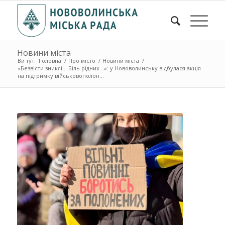
Новини міста
Ви тут:
Головна
/
Про місто
/
Новини міста
/
«Безвісти зниклі… Біль рідних…»: у Нововолинську відбулася акція
на підтримку військовополон...